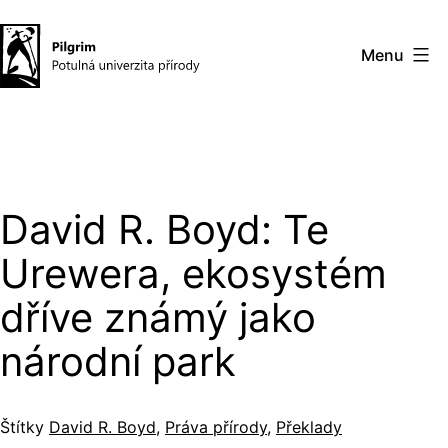
Přejít
k
Menu
obsahu
Pilgrim
–
potulná
univerzita
David R. Boyd: Te
přírody
Urewera, ekosystém
dříve známý jako
národní park
Štítky
David R. Boyd
,
Práva přírody
,
Překlady