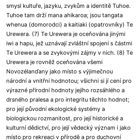
smysl kultuře, jazyku, zvykům a identitě Tuhoe.
Tuhoe tam drží mana ahikaroa; jsou tangata
whenua (domorodci) a kaitiaki (opatrovníky) Te
Urewera. (7) Te Urewera je oceňována jinými
iwi a hapu, jež uznávají zvláštní spojení s částmi
Te Urewera a se zvykovými zájmy v nich. (8) Te
Urewera je rovněž oceňována všemi
Novozélanďany jako místo s výjimečnou
národní a vnitřní hodnotou; všichni si jí cení pro
výrazné přírodní hodnoty jejího rozsáhlého a
drsného pralesa a pro integritu těchto hodnot;
pro její původní ekologické systémy a
biologickou rozmanitost, pro její historické a
kulturní dědictví, pro její vědecký význam i jako
místo pro rekreaci v přírodě a pro duchovní