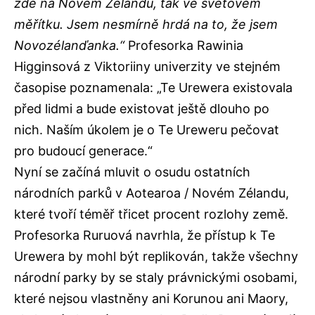
zde na Novém Zélandu, tak ve světovém
měřítku. Jsem nesmírně hrdá na to, že jsem
Novozélanďanka.“
Profesorka Rawinia
Higginsová z Viktoriiny univerzity ve stejném
časopise poznamenala: „Te Urewera existovala
před lidmi a bude existovat ještě dlouho po
nich. Naším úkolem je o Te Ureweru pečovat
pro budoucí generace.“
Nyní se začíná mluvit o osudu ostatních
národních parků v Aotearoa / Novém Zélandu,
které tvoří téměř třicet procent rozlohy země.
Profesorka Ruruová navrhla, že přístup k Te
Urewera by mohl být replikován, takže všechny
národní parky by se staly právnickými osobami,
které nejsou vlastněny ani Korunou ani Maory,