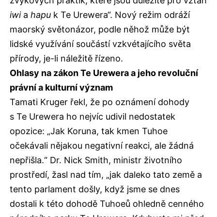
zvykových praktik, které jsou důležité pro vztah
iwi
a
hapu
k Te Urewera“. Nový režim odráží
maorský světonázor, podle něhož může být
lidské využívání součástí vzkvétajícího světa
přírody, je-li náležitě řízeno.
Ohlasy na zákon Te Urewera a jeho revoluční
právní a kulturní význam
Tamati Kruger řekl, že po oznámení dohody
s Te Urewera ho nejvíc udivil nedostatek
opozice: „Jak Koruna, tak kmen Tuhoe
očekávali nějakou negativní reakci, ale žádná
nepřišla.“ Dr. Nick Smith, ministr životního
prostředí, žasl nad tím, „jak daleko tato země a
tento parlament došly, když jsme se dnes
dostali k této dohodě Tuhoeů ohledně cenného