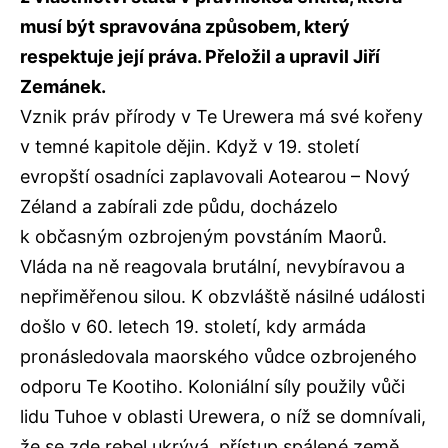
musí být spravována způsobem, který
respektuje její práva. Přeložil a upravil Jiří
Zemánek.
Vznik práv přírody v Te Urewera má své kořeny
v temné kapitole dějin. Když v 19. století
evropští osadníci zaplavovali Aotearou – Nový
Zéland a zabírali zde půdu, docházelo
k občasným ozbrojeným povstáním Maorů.
Vláda na ně reagovala brutální, nevybíravou a
nepřiměřenou silou. K obzvláště násilné události
došlo v 60. letech 19. století, kdy armáda
pronásledovala maorského vůdce ozbrojeného
odporu Te Kootiho. Koloniální síly použily vůči
lidu Tuhoe v oblasti Urewera, o níž se domnívali,
že se zde rebel ukrývá, přístup spálené země.