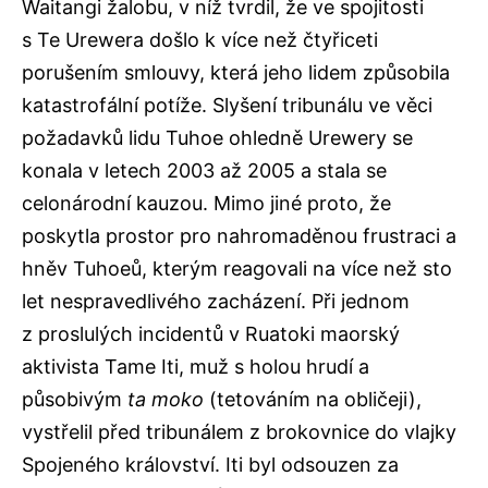
Waitangi žalobu, v níž tvrdil, že ve spojitosti
s Te Urewera došlo k více než čtyřiceti
porušením smlouvy, která jeho lidem způsobila
katastrofální potíže. Slyšení tribunálu ve věci
požadavků lidu Tuhoe ohledně Urewery se
konala v letech 2003 až 2005 a stala se
celonárodní kauzou. Mimo jiné proto, že
poskytla prostor pro nahromaděnou frustraci a
hněv Tuhoeů, kterým reagovali na více než sto
let nespravedlivého zacházení. Při jednom
z proslulých incidentů v Ruatoki maorský
aktivista Tame Iti, muž s holou hrudí a
působivým
ta moko
(tetováním na obličeji),
vystřelil před tribunálem z brokovnice do vlajky
Spojeného království. Iti byl odsouzen za