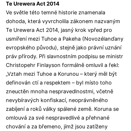
Te Urewera Act 2014
Ve světle této temné historie znamenala
dohoda, která vyvrcholila zákonem nazvaným
Te Urewera Act 2014, jasný krok vpřed pro
usmíření mezi Tuhoe a Pakeha (Novozélanďany
evropského původu), stejně jako právní uznání
práv přírody. Při slavnostním podpisu se ministr
Christopehr Finlayson formálně omluvil a řekl:
„Vztah mezi Tuhoe a Korunou – který měl být
definován ctí a respektem – byl místo toho
zneuctěn mnoha nespravedlnostmi, včetně
nevybíravých konfiskací, neoprávněného
zabíjení a roků války spálené země. Koruna se
omlouvá za své nespravedlivé a přehnané
chování a za břemeno, jímž jsou zatíženy