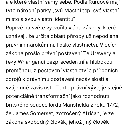
ale které vlastní samy sebe. Podle Ruruové mají
tyto národní parky „svůj vlastní tep, své vlastní
místo a svou vlastní identitu“.
Poprvé na světě vytvořila vláda zákony, které
uznávají, že určitá oblast přírody už nepodléhá
právním nárokům na lidské vlastnictví. V očích
zákona prošlo právní postavení Te Urewery a
řeky Whanganui bezprecedentní a hlubokou
proměnou, z postavení vlastnictví a přírodních
zdrojů k právnímu postavení nezávislosti a
vzájemné závislosti. Tento právní vývoj je stejně
potenciálně transformační jako rozhodnutí
britského soudce lorda Mansfielda z roku 1772,
že James Somerset, zotročený Afričan, je ze
zákona svobodný člověk, jehož jiný člověk