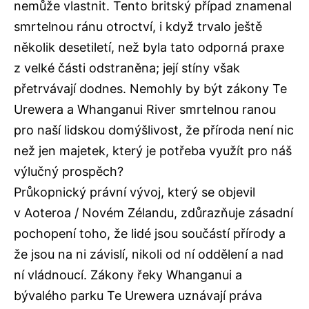
nemůže vlastnit. Tento britský případ znamenal
smrtelnou ránu otroctví, i když trvalo ještě
několik desetiletí, než byla tato odporná praxe
z velké části odstraněna; její stíny však
přetrvávají dodnes. Nemohly by být zákony Te
Urewera a Whanganui River smrtelnou ranou
pro naší lidskou domýšlivost, že příroda není nic
než jen majetek, který je potřeba využít pro náš
výlučný prospěch?
Průkopnický právní vývoj, který se objevil
v Aoteroa / Novém Zélandu, zdůrazňuje zásadní
pochopení toho, že lidé jsou součástí přírody a
že jsou na ni závislí, nikoli od ní oddělení a nad
ní vládnoucí. Zákony řeky Whanganui a
bývalého parku Te Urewera uznávají práva