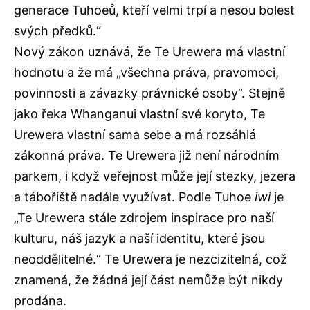
generace Tuhoeů, kteří velmi trpí a nesou bolest
svých předků.“
Nový zákon uznává, že Te Urewera má vlastní
hodnotu a že má „všechna práva, pravomoci,
povinnosti a závazky právnické osoby“. Stejně
jako řeka Whanganui vlastní své koryto, Te
Urewera vlastní sama sebe a má rozsáhlá
zákonná práva. Te Urewera již není národním
parkem, i když veřejnost může její stezky, jezera
a tábořiště nadále využívat. Podle Tuhoe
iwi
je
„Te Urewera stále zdrojem inspirace pro naší
kulturu, náš jazyk a naší identitu, které jsou
neoddělitelné.“ Te Urewera je nezcizitelná, což
znamená, že žádná její část nemůže být nikdy
prodána.