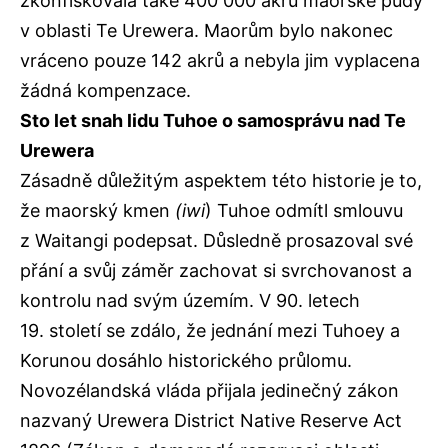
zkonfiskovala také 400 000 akrů maorské půdy
v oblasti Te Urewera. Maorům bylo nakonec
vráceno pouze 142 akrů a nebyla jim vyplacena
žádná kompenzace.
Sto let snah lidu Tuhoe o samosprávu nad Te
Urewera
Zásadně důležitým aspektem této historie je to,
že maorský kmen
(iwi
) Tuhoe odmítl smlouvu
z Waitangi podepsat. Důsledně prosazoval své
přání a svůj záměr zachovat si svrchovanost a
kontrolu nad svým územím. V 90. letech
19. století se zdálo, že jednání mezi Tuhoey a
Korunou dosáhlo historického průlomu.
Novozélandská vláda přijala jedinečný zákon
nazvaný Urewera District Native Reserve Act