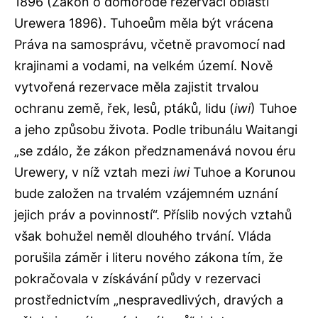
1896 (Zákon o domorodé rezervaci oblasti
Urewera 1896). Tuhoeům měla být vrácena
Práva na samosprávu, včetně pravomocí nad
krajinami a vodami, na velkém území. Nově
vytvořená rezervace měla zajistit trvalou
ochranu země, řek, lesů, ptáků, lidu (
iwi
) Tuhoe
a jeho způsobu života. Podle tribunálu Waitangi
„se zdálo, že zákon předznamenává novou éru
Urewery, v níž vztah mezi
iwi
Tuhoe a Korunou
bude založen na trvalém vzájemném uznání
jejich práv a povinností“. Příslib nových vztahů
však bohužel neměl dlouhého trvání. Vláda
porušila záměr i literu nového zákona tím, že
pokračovala v získávání půdy v rezervaci
prostřednictvím „nespravedlivých, dravých a