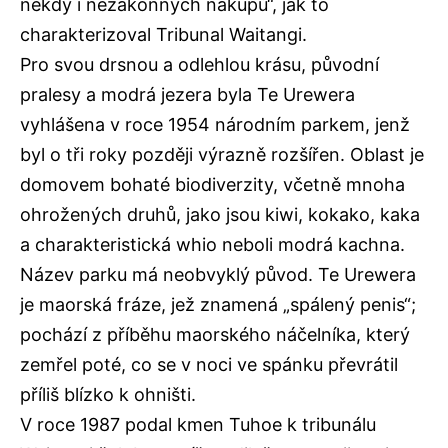
někdy i nezákonných nákupů“, jak to
charakterizoval Tribunal Waitangi.
Pro svou drsnou a odlehlou krásu, původní
pralesy a modrá jezera byla Te Urewera
vyhlášena v roce 1954 národním parkem, jenž
byl o tři roky později výrazně rozšířen. Oblast je
domovem bohaté biodiverzity, včetně mnoha
ohrožených druhů, jako jsou kiwi, kokako, kaka
a charakteristická whio neboli modrá kachna.
Název parku má neobvyklý původ. Te Urewera
je maorská fráze, jež znamená „spálený penis“;
pochází z příběhu maorského náčelníka, který
zemřel poté, co se v noci ve spánku převrátil
příliš blízko k ohništi.
V roce 1987 podal kmen Tuhoe k tribunálu