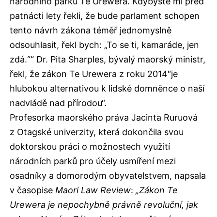
národního parku Te Urewera. Kdybyste mi před
patnácti lety řekli, že bude parlament schopen
tento návrh zákona téměř jednomyslně
odsouhlasit, řekl bych: „To se ti, kamaráde, jen
zdá.““ Dr. Pita Sharples, bývalý maorský ministr,
řekl, že zákon Te Urewera z roku 2014″je
hlubokou alternativou k lidské domněnce o naší
nadvládě nad přírodou“.
Profesorka maorského práva Jacinta Ruruová
z Otagské univerzity, která dokončila svou
doktorskou práci o možnostech využití
národních parků pro účely usmíření mezi
osadníky a domorodým obyvatelstvem, napsala
v časopise
Maori Law Review
:
„Zákon Te
Urewera je nepochybně právně revoluční, jak