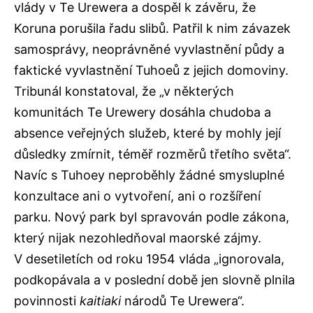
vlády v Te Urewera a dospěl k závěru, že
Koruna porušila řadu slibů. Patřil k nim závazek
samosprávy, neoprávněné vyvlastnění půdy a
faktické vyvlastnění Tuhoeů z jejich domoviny.
Tribunál konstatoval, že „v některých
komunitách Te Urewery dosáhla chudoba a
absence veřejných služeb, které by mohly její
důsledky zmírnit, téměř rozměrů třetího světa“.
Navíc s Tuhoey neproběhly žádné smysluplné
konzultace ani o vytvoření, ani o rozšíření
parku. Nový park byl spravován podle zákona,
který nijak nezohledňoval maorské zájmy.
V desetiletích od roku 1954 vláda „ignorovala,
podkopávala a v poslední době jen slovně plnila
povinnosti
kaitiaki
národů Te Urewera“.