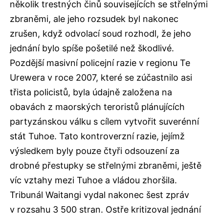
několik trestných činů souvisejících se střelnými
zbraněmi, ale jeho rozsudek byl nakonec
zrušen, když odvolací soud rozhodl, že jeho
jednání bylo spíše pošetilé než škodlivé.
Pozdější masivní policejní razie v regionu Te
Urewera v roce 2007, které se zúčastnilo asi
třista policistů, byla údajně založena na
obavách z maorských teroristů plánujících
partyzánskou válku s cílem vytvořit suverénní
stát Tuhoe. Tato kontroverzní razie, jejímž
výsledkem byly pouze čtyři odsouzení za
drobné přestupky se střelnými zbraněmi, ještě
víc vztahy mezi Tuhoe a vládou zhoršila.
Tribunál Waitangi vydal nakonec šest zpráv
v rozsahu 3 500 stran. Ostře kritizoval jednání