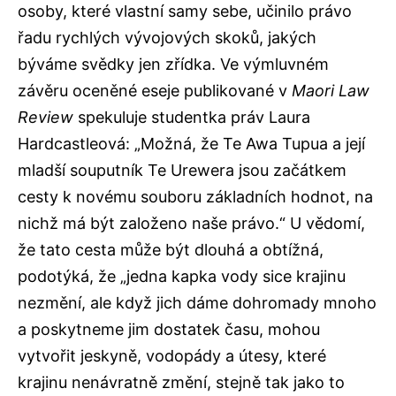
osoby, které vlastní samy sebe, učinilo právo
řadu rychlých vývojových skoků, jakých
býváme svědky jen zřídka. Ve výmluvném
závěru oceněné eseje publikované v
Maori Law
Review
spekuluje studentka práv Laura
Hardcastleová: „Možná, že Te Awa Tupua a její
mladší souputník Te Urewera jsou začátkem
cesty k novému souboru základních hodnot, na
nichž má být založeno naše právo.“ U vědomí,
že tato cesta může být dlouhá a obtížná,
podotýká, že „jedna kapka vody sice krajinu
nezmění, ale když jich dáme dohromady mnoho
a poskytneme jim dostatek času, mohou
vytvořit jeskyně, vodopády a útesy, které
krajinu nenávratně změní, stejně tak jako to