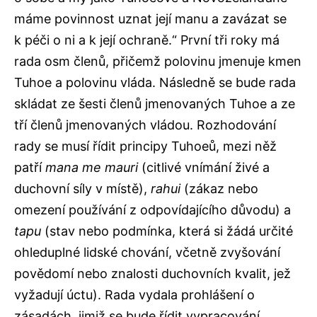
máme povinnost uznat její manu a zavázat se
k péči o ni a k její ochraně.“ První tři roky má
rada osm členů, přičemž polovinu jmenuje kmen
Tuhoe a polovinu vláda. Následně se bude rada
skládat ze šesti členů jmenovaných Tuhoe a ze
tří členů jmenovaných vládou. Rozhodování
rady se musí řídit principy Tuhoeů, mezi něž
patří
mana me mauri
(citlivé vnímání živé a
duchovní síly v místě),
rahui
(zákaz nebo
omezení používání z odpovídajícího důvodu) a
tapu
(stav nebo podmínka, která si žádá určité
ohleduplné lidské chování, včetně zvyšování
povědomí nebo znalosti duchovních kvalit, jež
vyžadují úctu). Rada vydala prohlášení o
zásadách, jimiž se bude řídit vypracování