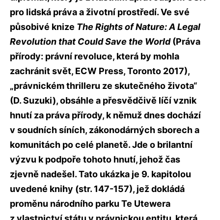
pro lidská práva a životní prostředí. Ve své
působivé knize
The Rights of Nature: A Legal
Revolution that Could Save the World
(Práva
přírody: právní revoluce, která by mohla
zachránit svět, ECW Press, Toronto 2017),
„právnickém thrilleru ze skutečného života“
(D. Suzuki), obsáhle a přesvědčivě líčí vznik
hnutí za práva přírody, k němuž dnes dochází
v soudních síních, zákonodárných sborech a
komunitách po celé planetě. Jde o brilantní
výzvu k podpoře tohoto hnutí, jehož čas
zjevně nadešel. Tato ukázka je 9. kapitolou
uvedené knihy (str. 147-157), jež dokládá
proměnu národního parku Te Utewera
z vlastnictví státu v právnickou entitu, která