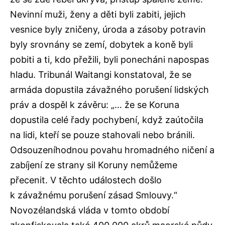
Nevinní muži, ženy a děti byli zabiti, jejich
vesnice byly zničeny, úroda a zásoby potravin
byly srovnány se zemí, dobytek a koně byli
pobiti a ti, kdo přežili, byli ponecháni napospas
hladu. Tribunál Waitangi konstatoval, že se
armáda dopustila závažného porušení lidských
práv a dospěl k závěru: „… že se Koruna
dopustila celé řady pochybení, když zaútočila
na lidi, kteří se pouze stahovali nebo bránili.
Odsouzeníhodnou povahu hromadného ničení a
zabíjení ze strany sil Koruny nemůžeme
přecenit. V těchto událostech došlo
k závažnému porušení zásad Smlouvy.“
Novozélandská vláda v tomto období