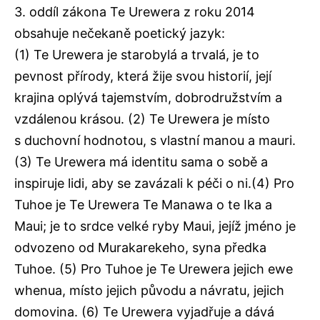
3. oddíl zákona Te Urewera z roku 2014
obsahuje nečekaně poetický jazyk:
(1) Te Urewera je starobylá a trvalá, je to
pevnost přírody, která žije svou historií, její
krajina oplývá tajemstvím, dobrodružstvím a
vzdálenou krásou. (2) Te Urewera je místo
s duchovní hodnotou, s vlastní manou a mauri.
(3) Te Urewera má identitu sama o sobě a
inspiruje lidi, aby se zavázali k péči o ni.(4) Pro
Tuhoe je Te Urewera Te Manawa o te Ika a
Maui; je to srdce velké ryby Maui, jejíž jméno je
odvozeno od Murakarekeho, syna předka
Tuhoe. (5) Pro Tuhoe je Te Urewera jejich ewe
whenua, místo jejich původu a návratu, jejich
domovina. (6) Te Urewera vyjadřuje a dává