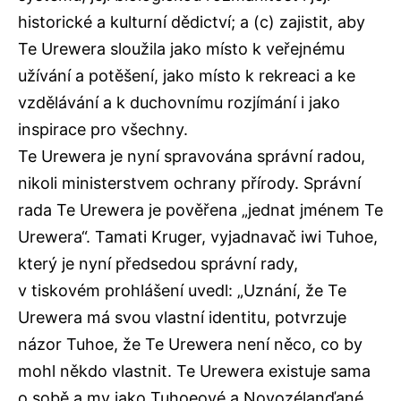
historické a kulturní dědictví; a (c) zajistit, aby
Te Urewera sloužila jako místo k veřejnému
užívání a potěšení, jako místo k rekreaci a ke
vzdělávání a k duchovnímu rozjímání i jako
inspirace pro všechny.
Te Urewera je nyní spravována správní radou,
nikoli ministerstvem ochrany přírody. Správní
rada Te Urewera je pověřena „jednat jménem Te
Urewera“. Tamati Kruger, vyjadnavač iwi Tuhoe,
který je nyní předsedou správní rady,
v tiskovém prohlášení uvedl: „Uznání, že Te
Urewera má svou vlastní identitu, potvrzuje
názor Tuhoe, že Te Urewera není něco, co by
mohl někdo vlastnit. Te Urewera existuje sama
o sobě a my jako Tuhoeové a Novozélanďané