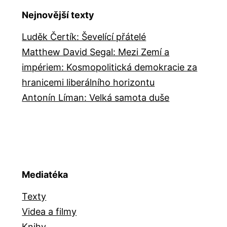
Nejnovější texty
Luděk Čertík: Ševelící přátelé
Matthew David Segal: Mezi Zemí a
impériem: Kosmopolitická demokracie za
hranicemi liberálního horizontu
Antonín Líman: Velká samota duše
Mediatéka
Texty
Videa a filmy
Knihy