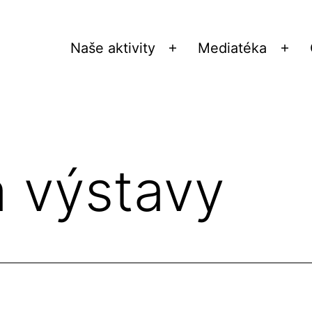
Naše aktivity
Mediatéka
Otevřít
Ote
menu
me
 výstavy