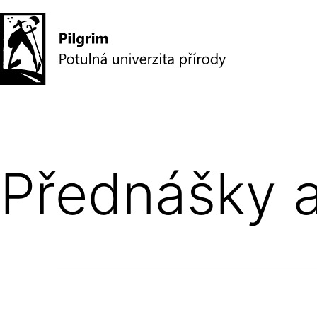
Přejít
k
obsahu
Pilgrim
–
potulná
Přednášky a
univerzita
přírody