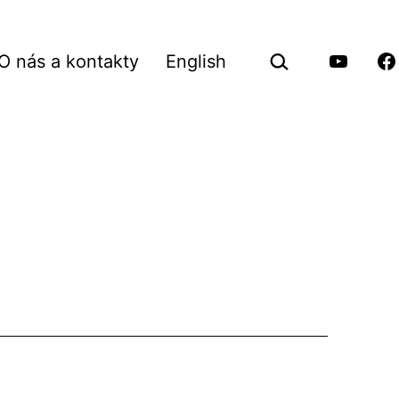
Hledat
O nás a kontakty
English
…
vřít
Youtube
Fa
Pilgrimu
Pi
nu