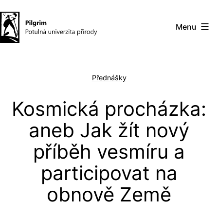
Přejít
k
Menu
obsahu
Pilgrim
–
Přednášky
potulná
univerzita
Kosmická procházka:
přírody
aneb Jak žít nový
příběh vesmíru a
participovat na
obnově Země