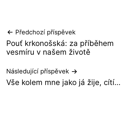
Navigace
Předchozí příspěvek
pro
Pouť krkonošská: za příběhem
vesmíru v našem životě
příspěvek
Následující příspěvek
Vše kolem mne jako já žije, cítí…