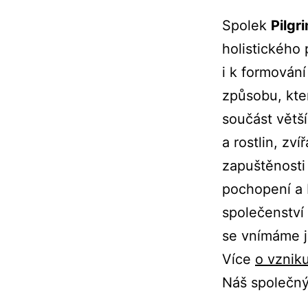
Spolek
Pilgr
holistického 
i k formování
způsobu, kte
součást větší
a rostlin, zv
zapuštěnosti
pochopení a 
společenství
se vnímáme 
Více
o vznik
Náš společný