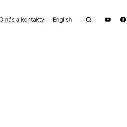
Hledat
O nás a kontakty
English
…
vřít
Youtube
Fa
Pilgrimu
Pi
nu