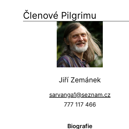
Členové Pilgrimu
Jiří Zemánek
sarvanga1@seznam.cz
777 117 466
Biografie