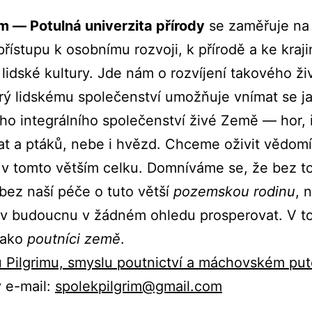
im ― Potulná univerzita přírody
se zaměřuje na
přístupu k osobnímu rozvoji, k přírodě a ke kraj
 lidské kultury. Jde nám o rozvíjení takového ži
rý lidskému společenství umožňuje vnímat se j
ho integrálního společenství živé Země ― hor, 
ířat a ptáků, nebe i hvězd. Chceme oživit vědomí
 v tomto větším celku. Domníváme se, že bez t
bez naší péče o tuto větší
pozemskou rodinu
, 
 v budoucnu v žádném ohledu prosperovat. V t
jako
poutníci země
.
u Pilgrimu, smyslu poutnictví a máchovském put
 e-mail:
spolekpilgrim@gmail.com