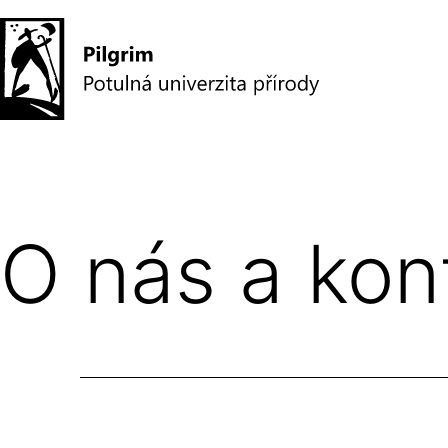
Přejít
k
obsahu
Pilgrim
–
potulná
O nás a kon
univerzita
přírody