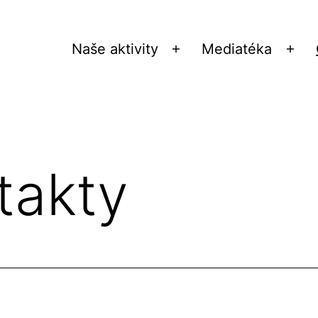
Naše aktivity
Mediatéka
Otevřít
Ote
menu
me
takty