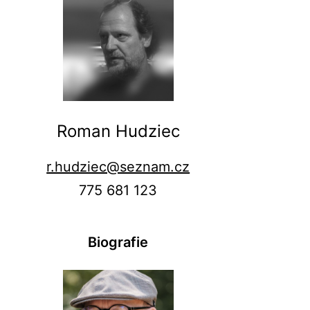
Roman Hudziec
r.hudziec@seznam.cz
775 681 123
Biografie