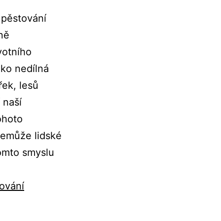
 pěstování
ině
votního
ako nedílná
řek, lesů
 naší
ohoto
nemůže lidské
omto smyslu
ování