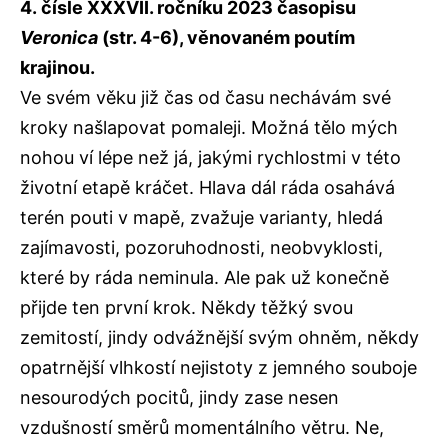
4. čísle XXXVII. ročníku 2023 časopisu
Veronica
(str. 4-6), věnovaném poutím
krajinou.
Ve svém věku již čas od času nechávám své
kroky našlapovat pomaleji. Možná tělo mých
nohou ví lépe než já, jakými rychlostmi v této
životní etapě kráčet. Hlava dál ráda osahává
terén pouti v mapě, zvažuje varianty, hledá
zajímavosti, pozoruhodnosti, neobvyklosti,
které by ráda neminula. Ale pak už konečně
přijde ten první krok. Někdy těžký svou
zemitostí, jindy odvážnější svým ohněm, někdy
opatrnější vlhkostí nejistoty z jemného souboje
nesourodých pocitů, jindy zase nesen
vzdušností směrů momentálního větru. Ne,