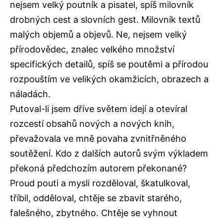
nejsem velký poutník a pisatel, spíš milovník
drobných cest a slovních gest. Milovník textů
malých objemů a objevů. Ne, nejsem velký
přírodovědec, znalec velkého množství
specifických detailů, spíš se poutěmi a přírodou
rozpouštím ve velikých okamžicích, obrazech a
náladách.
Putoval-li jsem dříve světem idejí a otevíral
rozcestí obsahů nových a nových knih,
převažovala ve mně povaha zvnitřněného
soutěžení. Kdo z dalších autorů svým výkladem
překoná předchozím autorem překonané?
Proud pouti a mysli rozděloval, škatulkoval,
tříbil, odděloval, chtěje se zbavit starého,
falešného, zbytného. Chtěje se vyhnout