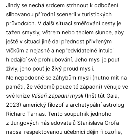
Jindy se nechá srdcem strhnout k odbočení
slibovanou přírodní scenerií v turistických
průvodcích. V další situaci směřování cesty je
tažen smysly, větrem nebo teplem slunce, aby
ještě v situaci jiné dal přednost přivřeným
víčkům a nejasné a nepředvídatelné intuici
hledající své prohlubování. Jeho mysl je pouť
živly, jeho pouť je živý proud mysli.
Ne nepodobně se záhybům mysli (nutno mít na
paměti, že vědomě pouze té západní) věnuje ve
své knize
Vášeň západní mysli
(Inštitút Gaia,
2023) americký filozof a archetypální astrolog
Richard Tarnas. Tento souputník jednoho
z Jungových následovatelů Stanislava Grofa
napsal respektovanou učebnici dějin filozofie,