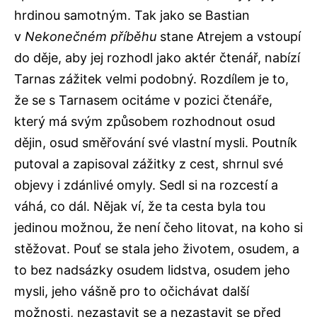
hrdinou samotným. Tak jako se Bastian
v
Nekonečném příběhu
stane Atrejem a vstoupí
do děje, aby jej rozhodl jako aktér čtenář, nabízí
Tarnas zážitek velmi podobný. Rozdílem je to,
že se s Tarnasem ocitáme v pozici čtenáře,
který má svým způsobem rozhodnout osud
dějin, osud směřování své vlastní mysli. Poutník
putoval a zapisoval zážitky z cest, shrnul své
objevy i zdánlivé omyly. Sedl si na rozcestí a
váhá, co dál. Nějak ví, že ta cesta byla tou
jedinou možnou, že není čeho litovat, na koho si
stěžovat. Pouť se stala jeho životem, osudem, a
to bez nadsázky osudem lidstva, osudem jeho
mysli, jeho vášně pro to očichávat další
možnosti, nezastavit se a nezastavit se před