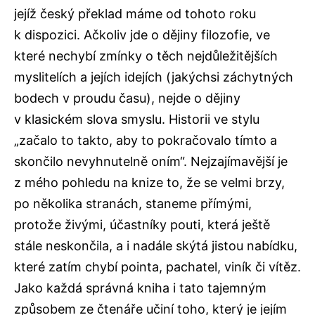
jejíž český překlad máme od tohoto roku
k dispozici. Ačkoliv jde o dějiny filozofie, ve
které nechybí zmínky o těch nejdůležitějších
myslitelích a jejích idejích (jakýchsi záchytných
bodech v proudu času), nejde o dějiny
v klasickém slova smyslu. Historii ve stylu
„začalo to takto, aby to pokračovalo tímto a
skončilo nevyhnutelně oním“. Nejzajímavější je
z mého pohledu na knize to, že se velmi brzy,
po několika stranách, staneme přímými,
protože živými, účastníky pouti, která ještě
stále neskončila, a i nadále skýtá jistou nabídku,
které zatím chybí pointa, pachatel, viník či vítěz.
Jako každá správná kniha i tato tajemným
způsobem ze čtenáře učiní toho, který je jejím