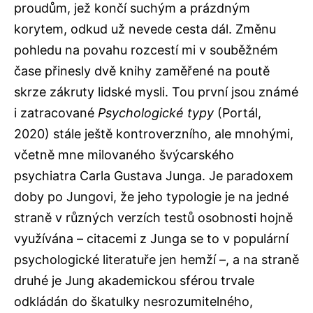
proudům, jež končí suchým a prázdným
korytem, odkud už nevede cesta dál. Změnu
pohledu na povahu rozcestí mi v souběžném
čase přinesly dvě knihy zaměřené na poutě
skrze zákruty lidské mysli. Tou první jsou známé
i zatracované
Psychologické typy
(Portál,
2020) stále ještě kontroverzního, ale mnohými,
včetně mne milovaného švýcarského
psychiatra Carla Gustava Junga. Je paradoxem
doby po Jungovi, že jeho typologie je na jedné
straně v různých verzích testů osobnosti hojně
využívána – citacemi z Junga se to v populární
psychologické literatuře jen hemží –, a na straně
druhé je Jung akademickou sférou trvale
odkládán do škatulky nesrozumitelného,