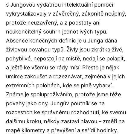
s Jungovou vydatnou intelektuální pomocí
vykrystalizovaly v závěrečný, zákonitě neúplný,
protože neuzavřený, a z podstaty ani
neukončitelný souhrn jednotlivých typů.
Absence konečných definic je u Junga dána
živlovou povahou typů. Živly jsou zkrátka živé,
pohyblivé, nepostojí na místě, nedají se polapit,
a ještě ke všemu se rády mísí. Přesto je nějak
umíme zakoušet a rozeznávat, zejména v jejich
extrémních polohách, kde se plně vybarví.
Známe je spoluprožíváním, protože jsme téže
povahy jako ony. Jungův poutník se na
rozcestích ke správnému rozhodnutí, ke svému
dalšímu kroku, někdy zastaví hlavou – změří na
mapě kilometry a převýšení a seřídí hodinky.