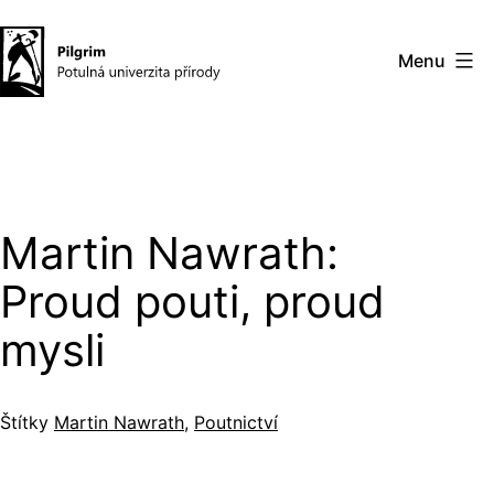
Přejít
k
Menu
obsahu
Pilgrim
–
potulná
univerzita
Martin Nawrath:
přírody
Proud pouti, proud
mysli
Štítky
Martin Nawrath
,
Poutnictví