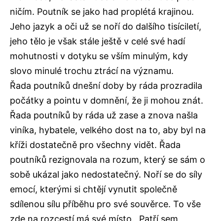
ničím. Poutník se jako had proplétá krajinou.
Jeho jazyk a oči už se noří do dalšího tisíciletí,
jeho tělo je však stále ještě v celé své hadí
mohutnosti v dotyku se vším minulým, kdy
slovo minulé trochu ztrácí na významu.
Řada poutníků dnešní doby by ráda prozradila
počátky a pointu v domnění, že ji mohou znát.
Řada poutníků by ráda už zase a znova našla
viníka, hybatele, velkého dost na to, aby byl na
kříži dostatečně pro všechny vidět. Řada
poutníků rezignovala na rozum, který se sám o
sobě ukázal jako nedostatečný. Noří se do síly
emocí, kterými si chtějí vynutit společně
sdílenou sílu příběhu pro své souvěrce. To vše
zde na rozcestí má své místo. Patří sem,