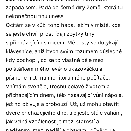
zapadá sem. Padá do černé díry Země, která tu
nekonečnou tíhu unese.
Ocitám se v kůži toho hada, ležím v místě, kde
se ještě chvíli prostřídají zbytky tmy
s přicházejícím sluncem. Mé prsty se dotýkají
klávesnice, aniž bych svým rozumem důsledně
kdy pochopil, co se to vlastně děje mezi
polštářkem mého levého ukazováčku a
písmenem „t“ na monitoru mého počítače.
Vnímám své tělo, trochu bolavé životem a
přicházejícím dnem, tělo nasávající vůni nápoje,
jež ho oživuje a probouzí. Už, už mohu otevřít
dveře přicházejícího dne, ale ještě stále váhám,
jak velká vzdálenost je mezi starostí a
nadšením, mezi nadějí a obavami, důvěrou a