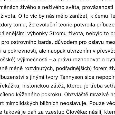
oměnách živého a neživého světa, provázanosti 
ivota. O to víc by nás mělo zarážet, k čemu 
dory tomu, že evoluční teorie potvrdila příbuz
álenějšími výhonky Stromu života, nebylo to pr
i pro ostrovního barda, důvodem pro oslavu me
i a pokrevnosti, ale naopak utvrzením v přesvě
šské) výjimečnosti –⁠ a právu rozhodovat o bytí
vaně méně rozvinutých, podřadnějších) forem ži
íbuzenství s jinými tvory Tennyson sice nepopírá
řekážku, historickou zátěž, kterou je třeba setř
cíleno kýženého pokroku. Obzvláště mrazivé na
t mimolidských bližních neoslavuje. Pouze vě
e taková je daň za vzestup Člověka: násilí, kter