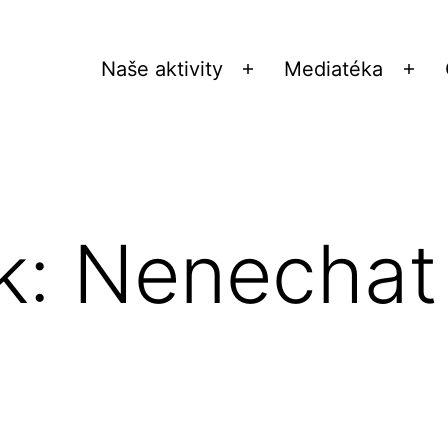
Naše aktivity
Mediatéka
Otevřít
Ote
menu
me
k: Nenechat 
t