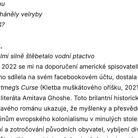
u

háněly velryby

š?
mi silně štěbetalo vodní ptactvo
2022 se mi na doporučení americké spisovate
á ho sdílela na svém facebookovém účtu, dostala
tmeg’s Curse
(Kletba muškátového oříšku, 202
iteráta Amitava Ghoshe. Toto brilantní historic
navého románu ukazuje, že myšlenky a přesvědč
činům evropského kolonialismu v minulých stole
í a zotročování původních obyvatel, vybíjení di