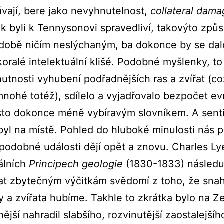
ají, bere jako nevyhnutelnost,
collateral dam
 byli k Tennysonovi spravedliví, takovýto způ
 době ničím neslýchaným, ba dokonce by se dalo 
ralé intelektuální klišé. Podobné myšlenky, to 
utnosti vyhubení podřadnějších ras a zvířat (co
mnohé totéž), sdílelo a vyjadřovalo bezpočet e
asto dokonce méně vybíravým slovníkem. A sen
yl na místě. Pohled do hluboké minulosti nás p
podobné události dějí opět a znovu. Charles Lye
hálních
Principech geologie
(1830-1833) následují
at zbytečným výčitkám svědomí z toho, že snah
ny a zvířata hubíme. Takhle to zkrátka bylo na Z
lnější nahradil slabšího, rozvinutější zaostalejš