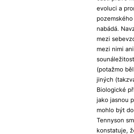
evoluci a pr
pozemského ž
nabádá. Navz
mezi sebevzd
mezi nimi an
sounáležitost
(potažmo bělo
jiných (takz
Biologické př
jako jasnou p
mohlo být do
Tennyson smr
konstatuje, ž