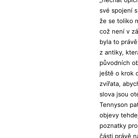
své spojení s
že se toliko 
což není v z
byla to práv
z antiky, kte
původních oby
ještě o krok
zvířata, aby
slova jsou o
Tennyson patř
objevy tehdej
poznatky pro
části právě 