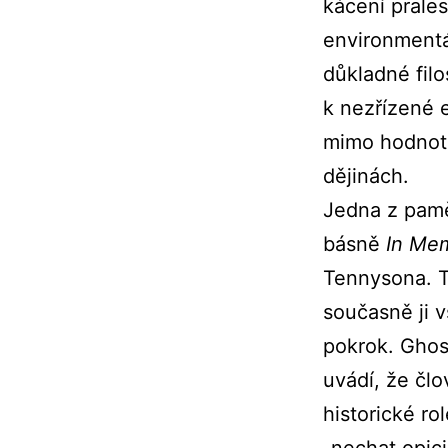
kácení prales
environmentál
důkladné fil
k nezřízené 
mimo hodnotu 
dějinách.
Jedna z pamě
básně
In Me
Tennysona. T
současně ji v
pokrok. Ghos
uvádí, že čl
historické ro
„nechat opici