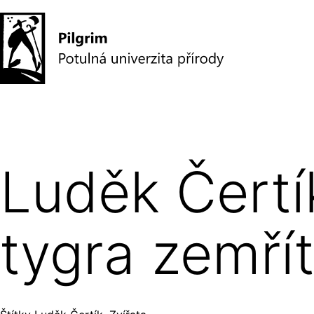
Přejít
k
obsahu
Pilgrim
–
potulná
Luděk Čertí
univerzita
přírody
tygra zemří