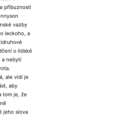
a příbuznosti
Tennyson
enské vazby
o leckoho, a
zidruhové
dčení o lidské
 a nebytí
vota.
, ale vidí je
ást, aby
 tom je, že
cně
é jeho slova