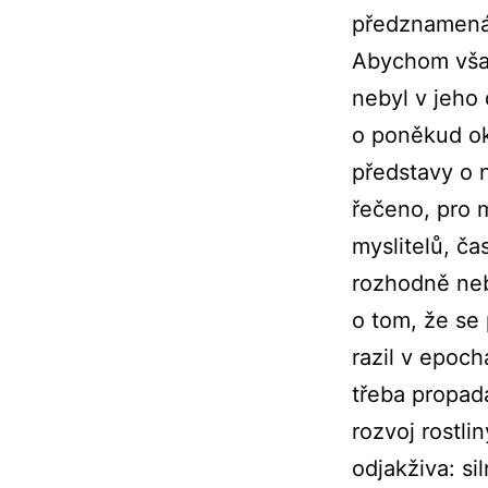
předznamenáv
Abychom však
nebyl v jeho
o poněkud oko
představy o n
řečeno, pro 
myslitelů, č
rozhodně neb
o tom, že se 
razil v epoc
třeba propad
rozvoj rostli
odjakživa: si