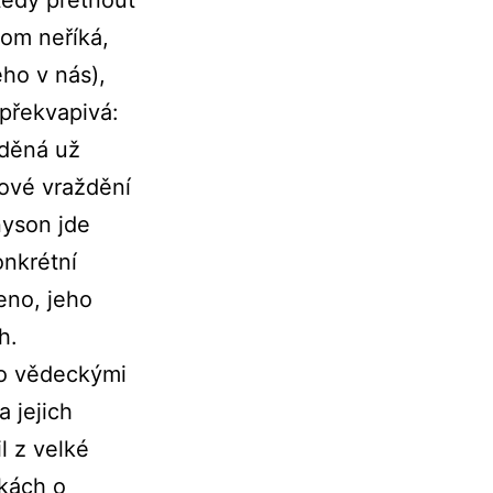
tom neříká,
ého v nás),
překvapivá:
ěděná už
sové vraždění
nyson jde
nkrétní
eno, jeho
ch.
ěno vědeckými
a jejich
l z velké
nkách o