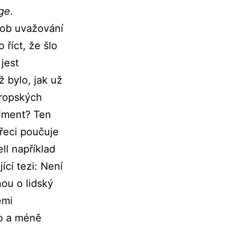
age
.
sob uvažování
říct, že šlo
jest
ž bylo, jak už
vropských
timent? Ten
řeci poučuje
ll například
cí tezi: Není
ou o lidský
emi
ího a méně