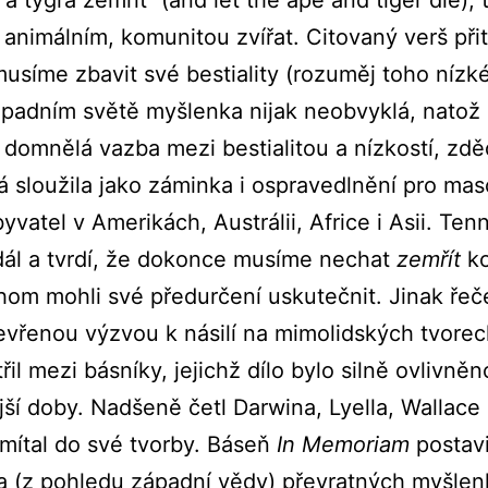
 animálním, komunitou zvířat. Citovaný verš při
musíme zbavit své bestiality (rozuměj toho nízk
ápadním světě myšlenka nijak neobvyklá, natož 
ě domnělá vazba mezi bestialitou a nízkostí, zd
rá sloužila jako záminka i ospravedlnění pro ma
vatel v Amerikách, Austrálii, Africe i Asii. Ten
 dál a tvrdí, že dokonce musíme nechat
zemřít
ko
chom mohli své předurčení uskutečnit. Jinak řeč
tevřenou výzvou k násilí na mimolidských tvore
il mezi básníky, jejichž dílo bylo silně ovlivn
ší doby. Nadšeně četl Darwina, Lyella, Wallace 
mítal do své tvorby. Báseň
In Memoriam
postavi
na (z pohledu západní vědy) převratných myšle