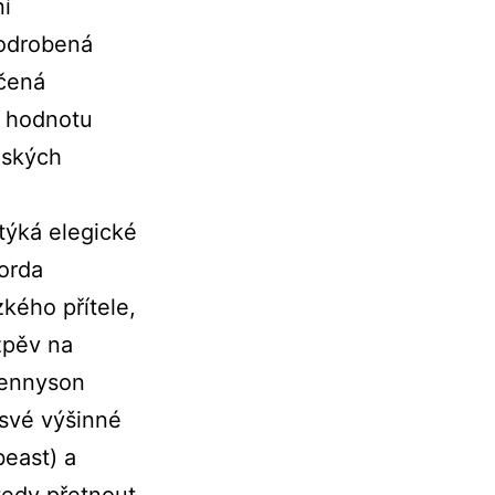
ní
 podrobená
rčená
i hodnotu
idských
týká elegické
Lorda
kého přítele,
ozpěv na
Tennyson
 své výšinné
beast) a
 tedy přetnout