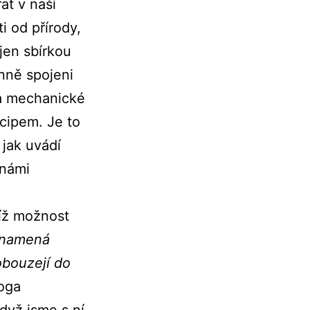
at v naší
i od přírody,
jen sbírkou
nně spojeni
na mechanické
cipem. Je to
 jak uvádí
 námi
íž možnost
namená
obouzejí do
oga