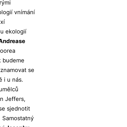
rými
logií vnímání
xí
ou ekologií
Andrease
Moorea
ak budeme
seznamovat se
ě i u nás.
 umělců
 Jeffers,
se sjednotit
a. Samostatný