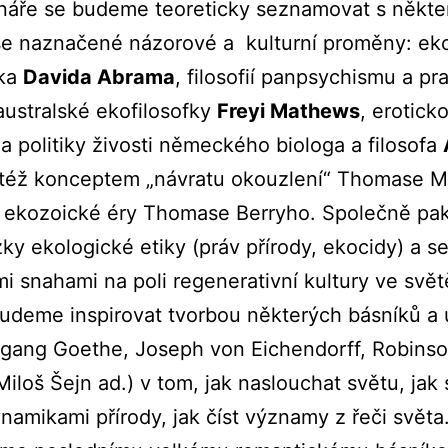
náře se budeme teoreticky seznamovat s někte
e naznačené názorové a kulturní proměny: eko
yka
Davida Abrama
, filosofií panpsychismu a pra
australské ekofilosofky
Freyi Mathews
, erotick
y a politiky živosti německého biologa a filosofa
e též konceptem „návratu okouzlení“ Thomase 
 ekozoické éry Thomase Berryho. Společně p
ky ekologické etiky (práv přírody, ekocidy) a 
 snahami na poli regenerativní kultury ve svět
udeme inspirovat tvorbou některých básníků a
gang Goethe, Joseph von Eichendorff, Robinson
Miloš Šejn ad.) v tom, jak naslouchat světu, jak 
ynamikami přírody, jak číst významy z řeči svět