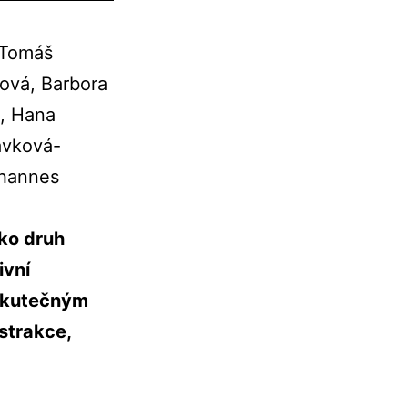
 Tomáš
ová, Barbora
á, Hana
ávková-
ohannes
ako druh
ivní
 skutečným
bstrakce,