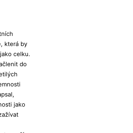
tních
, která by
 jako celku.
ačlenit do
etilých
jemnosti
psal,
osti jako
zažívat