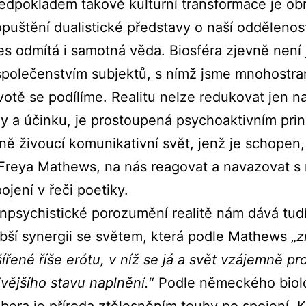
edpokladem takové kulturní transformace je obr
puštění dualistické představy o naší oddělenost
es odmítá i samotná věda. Biosféra zjevně není 
 společenstvím subjektů, s nímž jsme mnohostra
ivotě se podílíme. Realitu nelze redukovat jen 
ny a účinku, je prostoupená psychoaktivním prin
ě živoucí komunikativní svět, jenž je schopen,
 Freya Mathews, na nás reagovat a navazovat s
ojení v řeči poetiky.
npsychistické porozumění realitě nám dává tud
ubší synergii se světem, která podle Mathews „
z
ířené říše erótu, v níž se já a svět vzájemně pr
ivějšího stavu naplnění.
“ Podle německého biol