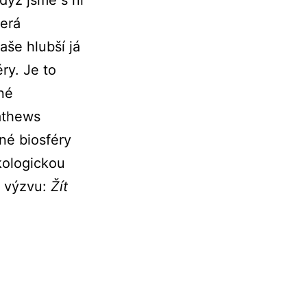
dyž jsme s ní
terá
aše hlubší já
ry. Je to
čné
athews
né biosféry
kologickou
o výzvu:
Žít