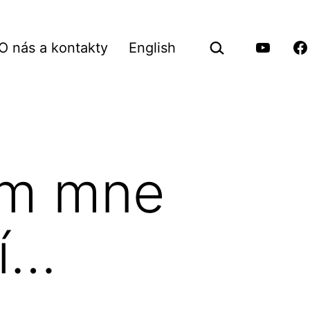
Hledat
O nás a kontakty
English
…
vřít
Youtube
Fa
Pilgrimu
Pi
nu
em mne
tí…