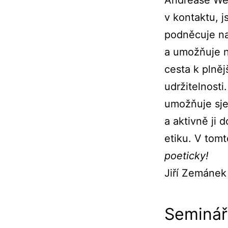
Andrease Web
v kontaktu, 
podněcuje naš
a umožňuje ná
cesta k plněj
udržitelnost
umožňuje sje
a aktivně ji 
etiku. V tom
poeticky!
Jiří Zemánek
Seminář