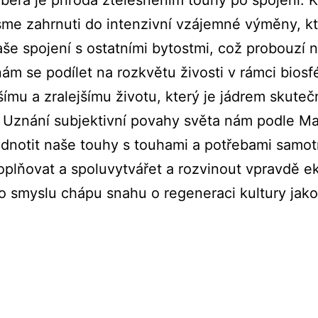
era je příroda ztělesněním touhy po spojení. K
jsme zahrnuti do intenzivní vzájemné výměny, k
e spojení s ostatními bytostmi, což probouzí n
m se podílet na rozkvětu živosti v rámci biosfé
šímu a zralejšímu životu, který je jádrem skute
i. Uznání subjektivní povahy světa nám podle M
dnotit naše touhy s touhami a potřebami samot
doplňovat a spoluvytvářet a rozvinout vpravdě e
to smyslu chápu snahu o regeneraci kultury jak