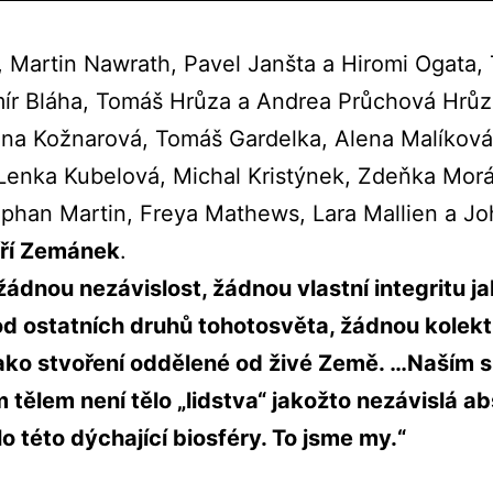
, Martin Nawrath, Pavel Janšta a Hiromi Ogata,
ír Bláha, Tomáš Hrůza a Andrea Průchová Hrůz
ana Kožnarová, Tomáš Gardelka, Alena Malíkov
Lenka Kubelová, Michal Kristýnek, Zdeňka Mor
phan Martin, Freya Mathews, Lara Mallien a J
iří Zemánek
.
dnou nezávislost, žádnou vlastní integritu j
d ostatních druhů tohotosvěta, žádnou kolekt
jako stvoření oddělené od živé Země. …Naším
m tělem není tělo „lidstva“ jakožto nezávislá a
lo této dýchající biosféry. To jsme my.“