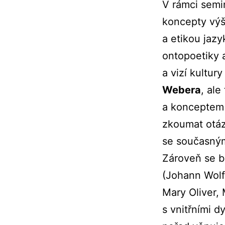
V rámci semi
koncepty výš
a etikou jaz
ontopoetiky 
a vizí kultur
Webera
, al
a konceptem
zkoumat otáz
se současnými
Zároveň se b
(Johann Wolf
Mary Oliver, 
s vnitřními d