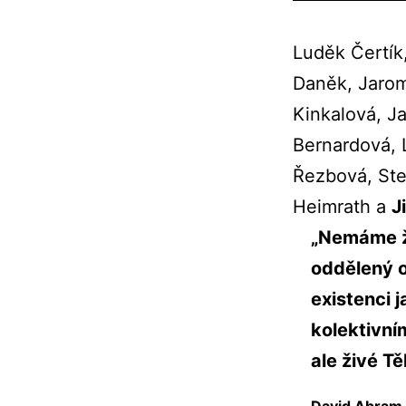
Luděk Čertík
Daněk, Jarom
Kinkalová, J
Bernardová, 
Řezbová, Ste
Heimrath a
J
„Nemáme žá
oddělený o
existenci 
kolektivní
ale živé Tě