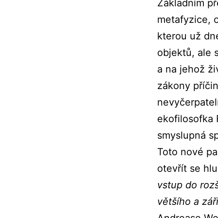
Základním př
metafyzice, o
kterou už dn
objektů, ale
a na jehož ž
zákony příči
nevyčerpateln
ekofilosofka
smyslupná sp
Toto nové pa
otevřít se hl
vstup do rozš
většího a zář