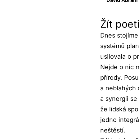
David Abram
Žít poe
Dnes stojíme
systémů plan
usilovala o p
Nejde o nic m
přírody. Posu
a neblahých s
a synergii s
že lidská sp
jedno integr
neštěstí.