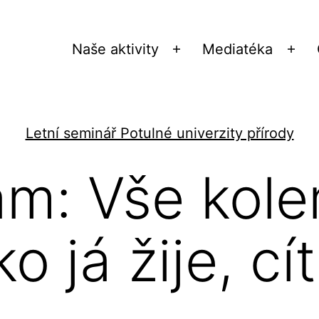
Naše aktivity
Mediatéka
Otevřít
Ote
menu
me
Letní seminář Potulné univerzity přírody
am: Vše kol
ko já žije, cí