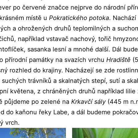
ver po červené značce nejprve do národní pří
krásném místě u
Pokratického potoka
. Nachází
ých a ohrožených druhů teplomilných a sucho
očichů, například vstavač nachový, tořič hmyzon
ntoflíček, sasanka lesní a mnohé další. Dál bu
o přírodní památky na svazích vrchu
Hradiště
(5
ný rozhled do krajiny. Nacházejí se zde rostlin
suchých trávníků a skalnatých stepí, sutí a skal
ní květena, z chráněných druhů například lilie 
tě půjdeme po zelené na
Krkavčí sály
(445 m n.m
ed do kaňonu řeky Labe, a dál budeme pokračo
ý vrch.