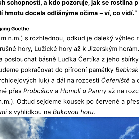
ích schopností, a kdo pozoruje, jak se rostlina
dí hmotu docela odlišnýma očima – ví, co vidí.“
gang Goethe
 m n.m.) s rozhlednou, odkud je daleký výhled
Krušné hory, Lužické hory až k Jizerským horám
a poslouchat básně Luďka Čertíka z jeho sbírk
udeme pokračovat do přírodní památky
Babinsk
rchidejových luk) a dál na rozcestí
Čeřeniště
a 
ené přes
Proboštov
a
Homoli u Panny
až na rozc
n.m.). Odtud sejdeme kousek po červené a přes
emi
s vyhlídkou na
Bukovou horu.