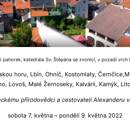
 pahorek, katedrála Sv. Štěpána se zvonicí, v pozadí vrch 
skou horu, Lbín, Ohníč, Kostomlaty, Černčice,M
o, Lovoš, Malé Žernoseky, Kalvárii, Kamýk, Lit
kému přírodovědci a cestovateli Alexanderu 
sobota 7. května – pondělí 9. května 2022