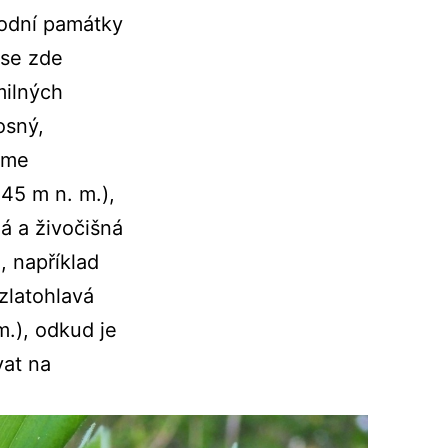
rodní památky
 se zde
milných
osný,
deme
45 m n. m.),
ná a živočišná
, například
zlatohlavá
.), odkud je
vat na