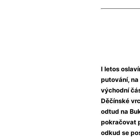
I letos osla
putování, na
východní čás
Děčínské vrc
odtud na Bu
pokračovat p
odkud se pos