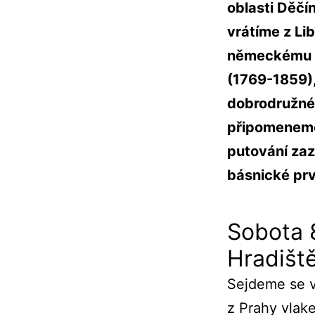
oblasti Děčí
vrátíme z L
německému p
(1769-1859),
dobrodružné 
připomeneme
putování zaz
básnické prv
Sobota 8
Hradiště
Sejdeme se v
z Prahy vlake