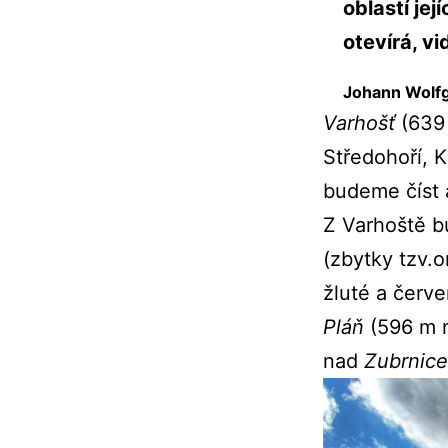
oblastí jej
otevírá, vi
Johann Wolf
Varhošť
(639
Středohoří, 
budeme číst 
Z Varhoště b
(zbytky tzv.o
žluté a červ
Pláň
(596 m 
nad
Zubrnic