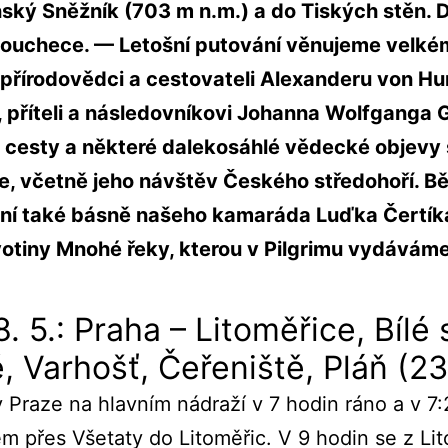
nský Sněžník (703 m n.m.) a do Tiských stěn. 
ibouchece. — Letošní putování věnujeme velk
řírodovědci a cestovateli Alexanderu von Hu
 příteli a následovníkovi Johanna Wolfganga 
cesty a některé dalekosáhlé vědecké objevy 
, včetně jeho návštěv Českého středohoří. 
ní také básně našeho kamaráda Luďka Čertíka
otiny Mnohé řeky, kterou v Pilgrimu vydáváme
. 5.: Praha – Litoměřice, Bílé 
, Varhošť, Čeřeniště, Pláň (2
 Praze na hlavním nádraží v 7 hodin ráno a v 7
m přes Všetaty do Litoměřic. V 9 hodin se z Li