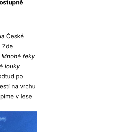
 postupně
 na České
. Zde
y
Mnohé řeky.
é louky
odtud po
estí na vrchu
píme v lese