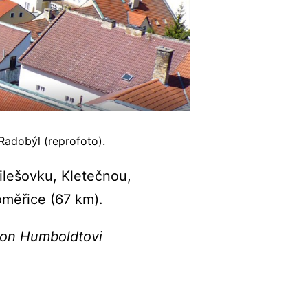
Radobýl (reprofoto).
ilešovku, Kletečnou,
oměřice (67 km).
von Humboldtovi