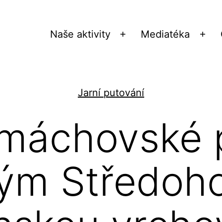
Naše aktivity
Mediatéka
Otevřít
Ote
menu
me
Jarní putování
máchovské 
ým Středoho