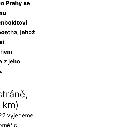
Do Prahy se
ému
mboldtovi
Goetha, jehož
si
Během
 z jeho
.
stráně,
3 km)
:22 vyjedeme
toměřic