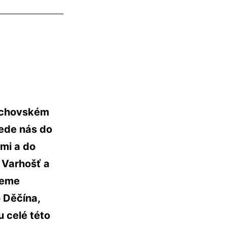
máchovském
vede nás do
mi a do
 Varhošť a
deme
 Děčína,
 celé této