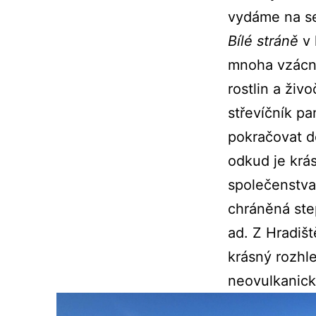
vydáme na se
Bílé stráně
v 
mnoha vzácn
rostlin a živ
střevíčník pa
pokračovat d
odkud je krás
společenstva 
chráněná step
ad. Z Hradiš
krásný rozhl
neovulkanick