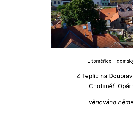
Litoměřice – dómský
Z Teplic na Doubrav
Chotiměř, Opárn
věnováno němec