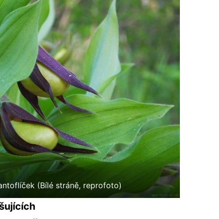
antoflíček (Bílé stráně, reprofoto)
šujících