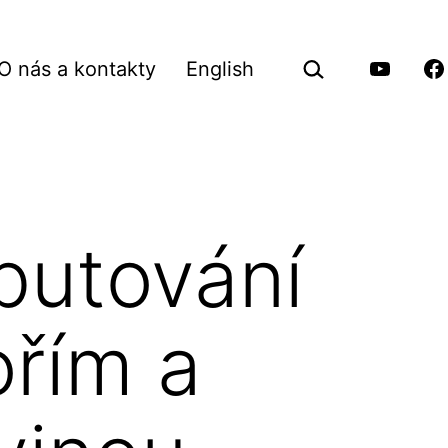
Hledat
O nás a kontakty
English
…
vřít
Youtube
Fa
Pilgrimu
Pi
nu
putování
řím a