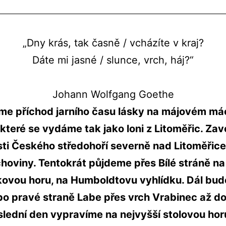
„Dny krás, tak časně / vcházíte v kraj?

Dáte mi jasné / slunce, vrch, háj?“

Johann Wolfgang Goethe
víme příchod jarního času lásky na májovém 
 které se vydáme tak jako loni z Litoměřic. Za
ti Českého středohoří severně nad Litoměřice
hoviny. Tentokrát půjdeme přes Bílé stráně na
kovou horu, na Humboldtovu vyhlídku. Dál bu
o pravé straně Labe přes vrch Vrabinec až do
lední den vypravíme na nejvyšší stolovou horu