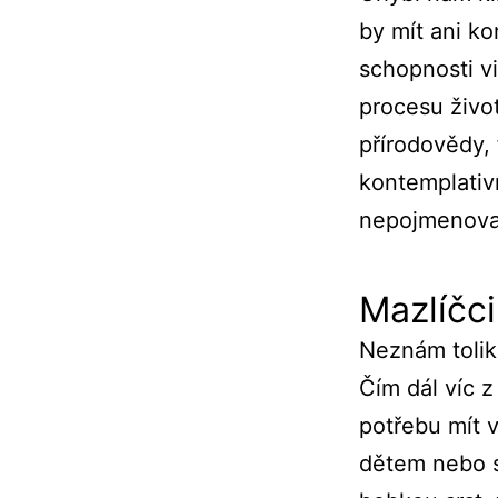
by mít ani ko
schopnosti vi
procesu život
přírodovědy,
kontemplativ
nepojmenova
Mazlíčci
Neznám tolik
Čím dál víc 
potřebu mít 
dětem nebo s