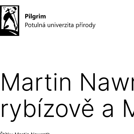
Přejít
k
obsahu
Pilgrim
–
potulná
Martin Nawr
univerzita
přírody
rybízově a 