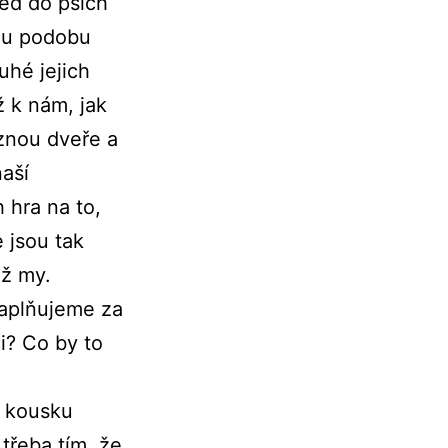
led do psích
ou podobu
ouhé jejich
ž k nám, jak
rznou dveře a
naší
h hra na to,
 jsou tak
ež my.
zaplňujeme za
i? Co by to
o kousku
třeba tím, že