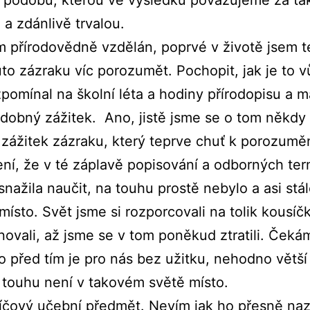
a zdánlivě trvalou.
m přírodovědně vzdělán, poprvé v životě jsem 
uto zázraku víc porozumět. Pochopit, jak je to
pomínal na školní léta a hodiny přírodopisu a m
dobný zážitek. Ano, jistě jsme se o tom někdy u
 zážitek zázraku, který teprve chuť k porozumě
í, že v té záplavě popisování a odborných ter
snažila naučit, na touhu prostě nebylo a asi stál
ísto. Svět jsme si rozporcovali na tolik kousíč
novali, až jsme se v tom poněkud ztratili. Čeká
to před tím je pro nás bez užitku, nehodno větší
 touhu není v takovém světě místo.
íčový učební předmět. Nevím jak ho přesně na