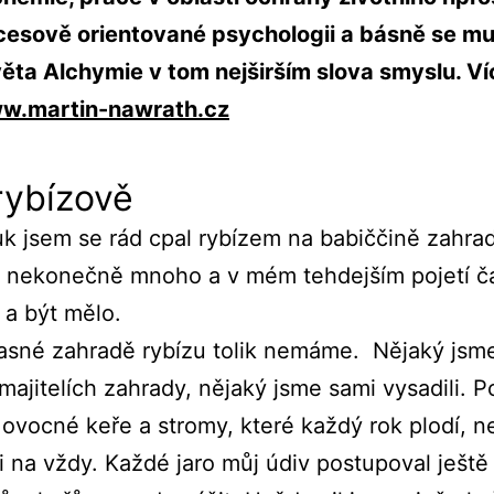
cesově orientované psychologii a básně se mu
ěta Alchymie v tom nejširším slova smyslu. Ví
w.martin-nawrath.cz
rybízově
uk jsem se rád cpal rybízem na babiččině zahra
 nekonečně mnoho a v mém tehdejším pojetí č
 a být mělo.
asné zahradě rybízu tolik nemáme. Nějaký jsme
ajitelích zahrady, nějaký jsme sami vysadili. 
 ovocné keře a stromy, které každý rok plodí, n
i na vždy. Každé jaro můj údiv postupoval ještě 