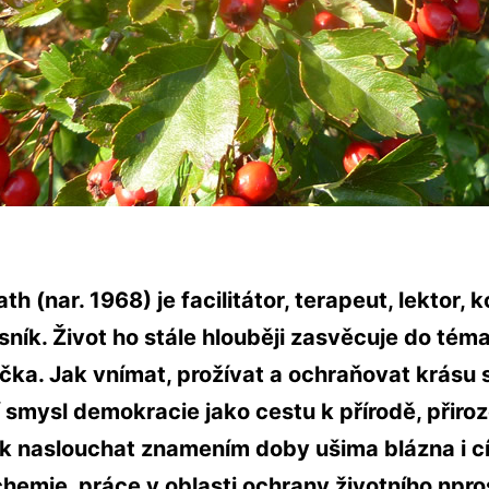
h (nar. 1968) je facilitátor, terapeut, lektor, k
ásník. Život ho stále hlouběji zasvěcuje do tém
ička. Jak vnímat, prožívat a ochraňovat krásu 
í smysl demokracie jako cestu k přírodě, přiroz
k naslouchat znamením doby ušima blázna i cí
hemie, práce v oblasti ochrany životního npros