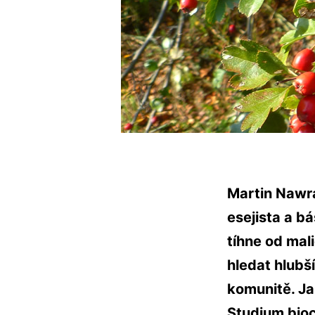
Martin Nawrat
esejista a b
tíhne od mal
hledat hlubš
komunitě. Ja
Studium bioc