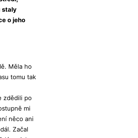
 staly
ce o jeho
dě. Měla ho
asu tomu tak
 zdědili po
Postupně mi
ení něco ani
dál. Začal