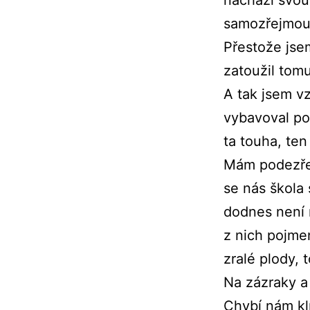
samozřejmou 
Přestože jse
zatoužil tom
A tak jsem vz
vybavoval po
ta touha, ten
Mám podezřen
se nás škola 
dodnes není m
z nich pojme
zralé plody, 
Na zázraky a
Chybí nám kl