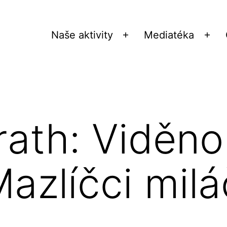
Naše aktivity
Mediatéka
Otevřít
Ote
menu
me
ath: Viděno
Mazlíčci mil