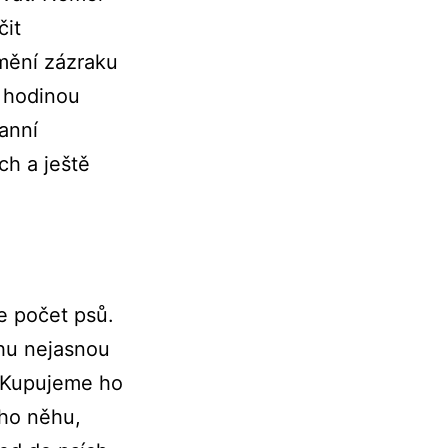
čit
umění zázraku
d hodinou
anní
ch a ještě
e počet psů.
hu nejasnou
. Kupujeme ho
eho něhu,