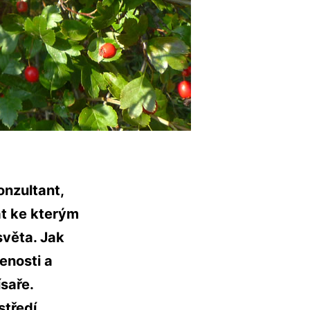
onzultant,
at ke kterým
světa. Jak
enosti a
saře.
tředí,