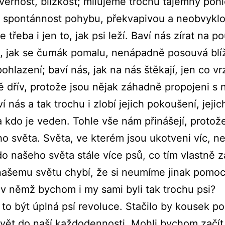
věrnost, blízkost; milujeme trochu tajemný poh
e spontánnost pohybu, překvapivou a neobvykl
e třeba i jen to, jak psi leží. Baví nás zírat na p
ás, jak se čumák pomalu, nenápadně posouvá blí
pohlazení; baví nás, jak na nás štěkají, jen co v
ě dřív, protože jsou nějak záhadně propojeni s 
í nás a tak trochu i zlobí jejich pokoušení, jejic
 kdo je veden. Tohle vše nám přinášejí, protože
ho světa. Světa, ve kterém jsou ukotveni víc, n
do našeho světa stále více psů, co tím vlastně 
našemu světu chybí, že si neumíme jinak pomoc
, v němž bychom i my sami byli tak trochu psi?
to být úplná psí revoluce. Stačilo by kousek p
svět do naší každodennosti. Mohli bychom začít 