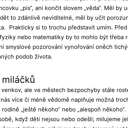
ncovku „pis“, ani končit slovem „věda“. Měl by u
dět to zdánlivě neviditelné, měl by učit poroz
a. Prakticky si to trochu představit umím. Pře
 fyziky nebo matematiky by to mohlo být třeba r
ní smyslové pozorování vynořování oněch tichý
ných podob života.
 miláčků
 venkov, ale ve městech bezpochyby stále rost
z nás více či méně vědomě naplňuje možná troc
v rodině „ještě někoho“ nebo „alespoň někoho“
obě, když děti nejsou nebo odešli; milujeme j