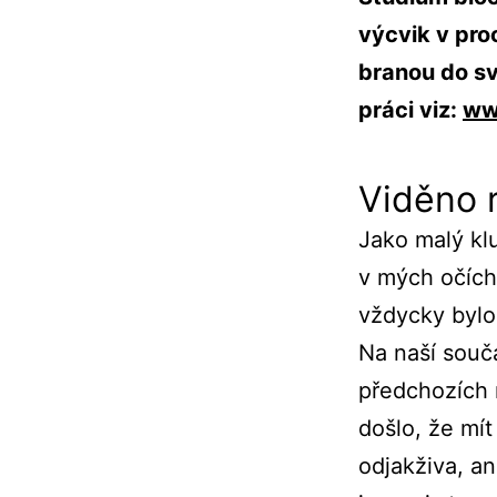
výcvik v pro
branou do sv
práci viz:
ww
Viděno 
Jako malý kl
v mých očích
vždycky bylo
Na naší souč
předchozích m
došlo, že mít
odjakživa, an