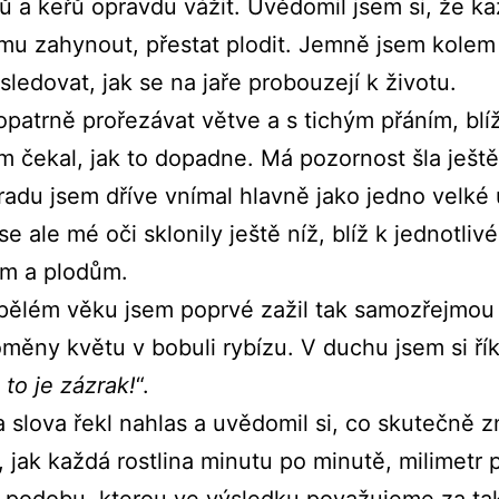
ů a keřů opravdu vážit. Uvědomil jsem si, že ka
mu zahynout, přestat plodit. Jemně jsem kolem 
sledovat, jak se na jaře probouzejí k životu.
opatrně prořezávat větve a s tichým přáním, blí
m čekal, jak to dopadne. Má pozornost šla ještě
radu jsem dříve vnímal hlavně jako jedno velk
e ale mé oči sklonily ještě níž, blíž k jednotliv
ům a plodům.
ělém věku jsem poprvé zažil tak samozřejmou 
měny květu v bobuli rybízu. V duchu jsem si říka
 to je zázrak!
“.
a slova řekl nahlas a uvědomil si, co skutečně 
í, jak každá rostlina minutu po minutě, milimetr 
 podobu, kterou ve výsledku považujeme za ta