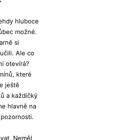
tehdy hluboce
 vůbec možné.
arně si
čili. Ale co
ní otevírá?
mínů, které
e ještě
ků a každičký
me hlavně na
 pozornosti.
zvat. Neměl