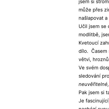
jsem si strom
může přes zi
našlapovat a 
Učil jsem se 
modlitbě, jse
Kvetoucí zah
dílo. Časem s
větvi, hrozn
Ve svém dosp
sledování pro
neuvěřitelné,
Pak jsem si t
Je fascinujíc
nachází svou