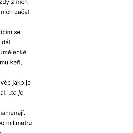
ždý z nich
nich začal
žícím se
 dál.
é umělecké
ému keři,
věc jako je
l: „
to je
znamenají.
po milimetru
k