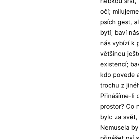
hebkou srst, 
očí; milujem
psích gest, al
bytí; baví n
nás vybízí k 
většinou ješt
existencí; bav
kdo povede a
trochu z jiné
Přinášíme-li 
prostor? Co 
bylo za svět
Nemusela by 
přinášet psí 