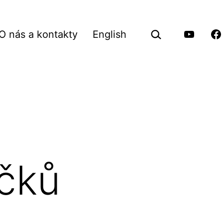
Hledat
O nás a kontakty
English
…
vřít
Youtube
Fa
Pilgrimu
Pi
nu
áčků