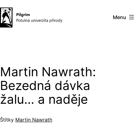
Přejít
k
Menu
obsahu
Pilgrim
–
potulná
univerzita
Martin Nawrath:
přírody
Bezedná dávka
žalu… a naděje
Štítky
Martin Nawrath