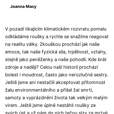
Joanna Macy
V pozadí tikajícím klimatickém rozvratu pomalu
odkládáme roušky a rychle se snažíme reagovat
na realitu války. Zkouškou prochází jak naše
emoce, tak naše fyzická síla, trpělivost, vztahy,
stejně jako peněženky a naše pohodlí. Kde brát
zdroje a naději? Celou naší historií prochází
bolest i moudrost, často jako nerozlučné sestry.
Ještě jsme ani nestačili akceptovat přítomnost
žalu environmentálního a přišel žal smrti,
samoty a vyprázdnění života tak velkým malým
virem. Ještě jsme úplně nestáhli roušky ze
svých úst a už nám do nich tečou slzy za mrtvé