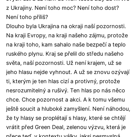
z Ukrajiny. Není toho moc? Není toho dost?
Není toho příliš?
Dlouho byla Ukrajina na okraji naší pozornosti.
Na kraji Evropy, na kraji našeho zájmu, protože
na kraji toho, kam sahalo naše bezpečí a teplo
ruského plynu. Kraj se přelil do středu našeho
světa, naší pozornosti. Už není krajem, už se
jeho hlasu nejde vyhnout. A už se znovu ozývají
ti, kterým je ten hlas cizí a protivný, protože
nesrozumitelný a rušivý. Ten hlas po nás něco
chce. Chce pozornost a akci. A k tomu všemu
ještě soucit a hluboké zamyšlení. Není náhodou,
že ty hlasy se proplétají s hlasy, které se chtějí
vrátit před Green Deal, zelenou výzvu, která je
přece teď, v kontextu války, jaksi nesmyslná.