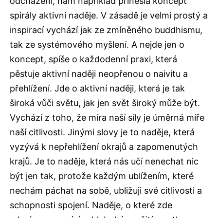
odcházení, nám například přinesla koncept
spirály aktivní naděje. V zásadě je velmi prostý a
inspirací vychází jak ze zmíněného buddhismu,
tak ze systémového myšlení. A nejde jen o
koncept, spíše o každodenní praxi, která
pěstuje aktivní naději neopřenou o naivitu a
přehlížení. Jde o aktivní naději, která je tak
široká vůči světu, jak jen svět široký může být.
Vychází z toho, že míra naší síly je úměrná míře
naší citlivosti. Jinými slovy je to naděje, která
vyzývá k nepřehlížení okrajů a zapomenutých
krajů. Je to naděje, která nás učí nenechat nic
být jen tak, protože každým ublížením, které
nechám páchat na sobě, ubližuji své citlivosti a
schopnosti spojení. Naděje, o které zde