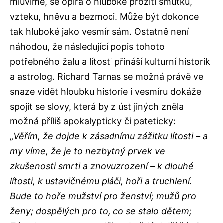
mluvíme, se opírá o hluboké prožití smutku,
vzteku, hněvu a bezmoci. Může být dokonce
tak hluboké jako vesmír sám. Ostatně není
náhodou, že následující popis tohoto
potřebného žalu a lítosti přináší kulturní historik
a astrolog. Richard Tarnas se možná právě ve
snaze vidět hloubku historie i vesmíru dokáže
spojit se slovy, která by z úst jiných zněla
možná příliš apokalypticky či pateticky:
„
Věřím, že dojde k zásadnímu zážitku lítosti – a
my víme, že je to nezbytný prvek ve
zkušenosti smrti a znovuzrození – k dlouhé
lítosti, k ustavičnému pláči, hoři a truchlení.
Bude to hoře mužství pro ženství; mužů pro
ženy; dospělých pro to, co se stalo dětem;