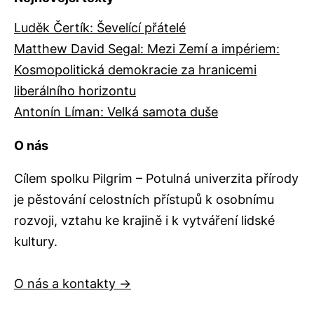
Luděk Čertík: Ševelící přátelé
Matthew David Segal: Mezi Zemí a impériem:
Kosmopolitická demokracie za hranicemi
liberálního horizontu
Antonín Líman: Velká samota duše
O nás
Cílem spolku Pilgrim – Potulná univerzita přírody
je pěstování celostních přístupů k osobnímu
rozvoji, vztahu ke krajině i k vytváření lidské
kultury.
O nás a kontakty →