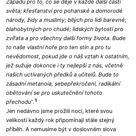
Západu pro to, co se děje v každé další části
světa; křesťanství pro pohanské a domorodé
národy, židy a muslimy; bílých pro lidi barevné;
blahobytných pro chudé; lidských bytostí pro
zvířata a pro všechny další formy života. Bude
to naše vlastní hoře pro ten stín a pro tu
nevědomost, pokud jde o náš vztah k ostatním,
jež sužuje dokonce i ty nejlepší z nás, včetně
našich uctívaných předků a učitelů. Bude to
zásadní metanoia, sebepřekročení, radikální
obětování se pro uskutečnění tohoto
1
přechodu“
.
Jen nedávno jsme prožili noci, které svou
velikostí každý rok připomínají stále stejný
příběh. A nemusíme být v doslovném slova