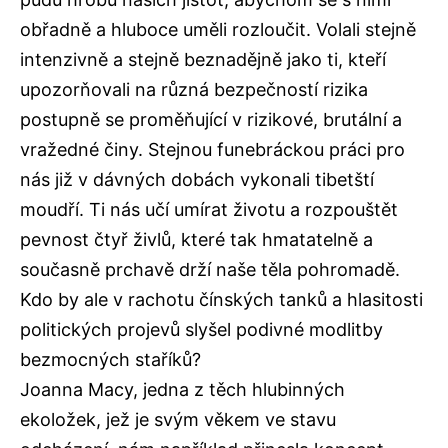
obřadně a hluboce uměli rozloučit. Volali stejně
intenzivně a stejně beznadějně jako ti, kteří
upozorňovali na různá bezpečností rizika
postupně se proměňující v rizikové, brutální a
vražedné činy. Stejnou funebráckou práci pro
nás již v dávných dobách vykonali tibetští
moudří. Ti nás učí umírat životu a rozpouštět
pevnost čtyř živlů, které tak hmatatelně a
současně prchavě drží naše těla pohromadě.
Kdo by ale v rachotu čínských tanků a hlasitosti
politických projevů slyšel podivné modlitby
bezmocných staříků?
Joanna Macy, jedna z těch hlubinných
ekoložek, jež je svým věkem ve stavu