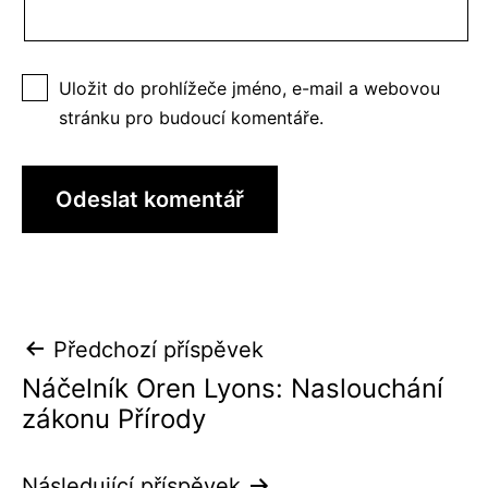
Uložit do prohlížeče jméno, e-mail a webovou
stránku pro budoucí komentáře.
Navigace
Předchozí příspěvek
pro
Náčelník Oren Lyons: Naslouchání
zákonu Přírody
příspěvek
Následující příspěvek