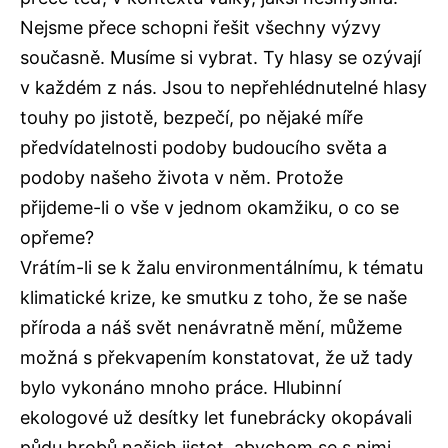
Nejsme přece schopni řešit všechny výzvy
současně. Musíme si vybrat. Ty hlasy se ozývají
v každém z nás. Jsou to nepřehlédnutelné hlasy
touhy po jistotě, bezpečí, po nějaké míře
předvídatelnosti podoby budoucího světa a
podoby našeho života v něm. Protože
přijdeme-li o vše v jednom okamžiku, o co se
opřeme?
Vrátím-li se k žalu environmentálnímu, k tématu
klimatické krize, ke smutku z toho, že se naše
příroda a náš svět nenávratně mění, můžeme
možná s překvapením konstatovat, že už tady
bylo vykonáno mnoho práce. Hlubinní
ekologové už desítky let funebrácky okopávali
půdu hrobů našich jistot, abychom se s nimi