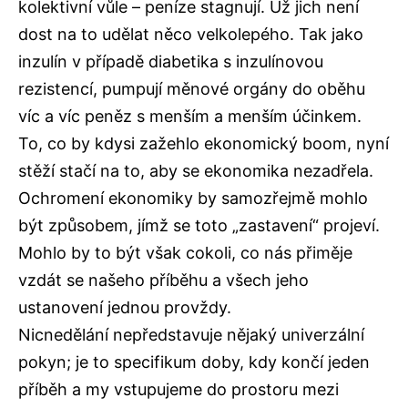
kolektivní vůle – peníze stagnují. Už jich není
dost na to udělat něco velkolepého. Tak jako
inzulín v případě diabetika s inzulínovou
rezistencí, pumpují měnové orgány do oběhu
víc a víc peněz s menším a menším účinkem.
To, co by kdysi zažehlo ekonomický boom, nyní
stěží stačí na to, aby se ekonomika nezadřela.
Ochromení ekonomiky by samozřejmě mohlo
být způsobem, jímž se toto „zastavení“ projeví.
Mohlo by to být však cokoli, co nás přiměje
vzdát se našeho příběhu a všech jeho
ustanovení jednou provždy.
Nicnedělání nepředstavuje nějaký univerzální
pokyn; je to specifikum doby, kdy končí jeden
příběh a my vstupujeme do prostoru mezi