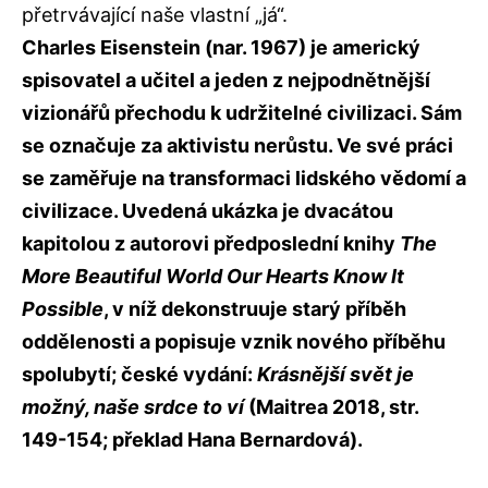
přetrvávající naše vlastní „já“.
Charles Eisenstein (nar. 1967) je americký
spisovatel a učitel a jeden z nejpodnětnější
vizionářů přechodu k udržitelné civilizaci. Sám
se označuje za aktivistu nerůstu. Ve své práci
se zaměřuje na transformaci lidského vědomí a
civilizace. Uvedená ukázka je dvacátou
kapitolou z autorovi předposlední knihy
The
More Beautiful World Our Hearts Know It
Possible
, v níž dekonstruuje starý příběh
oddělenosti a popisuje vznik nového příběhu
spolubytí; české vydání:
Krásnější svět je
možný, naše srdce to ví
(Maitrea 2018, str.
149-154; překlad Hana Bernardová).