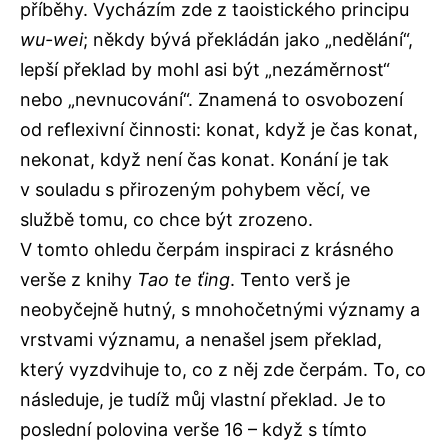
příběhy. Vycházím zde z taoistického principu
wu-wei
; někdy bývá překládán jako „nedělání“,
lepší překlad by mohl asi být „nezáměrnost“
nebo „nevnucování“. Znamená to osvobození
od reflexivní činnosti: konat, když je čas konat,
nekonat, když není čas konat. Konání je tak
v souladu s přirozeným pohybem věcí, ve
službě tomu, co chce být zrozeno.
V tomto ohledu čerpám inspiraci z krásného
verše z knihy
Tao te ťing
. Tento verš je
neobyčejně hutný, s mnohočetnými významy a
vrstvami významu, a nenašel jsem překlad,
který vyzdvihuje to, co z něj zde čerpám. To, co
následuje, je tudíž můj vlastní překlad. Je to
poslední polovina verše 16 – když s tímto