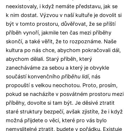
neexistovaly, i když nemáte představu, jak se
k nim dostat. Výzvou v naší kultuře je dovolit si
být v tomto prostoru, důvěřovat, že se příští
příběh vynoří, jakmile ten čas mezi příběhy
skončí, a také věřit, že to rozpoznáme. Naše
kultura po nás chce, abychom pokračovali dál,
abychom dělali. Starý příběh, který
zanecháváme za sebou a který je obvykle
součástí konvenčního
příběhu lidí
, nás
propouští s velkou neochotou. Proto, prosím,
pokud se nacházíte v posvátném prostoru mezi
příběhy, dovolte si tam být. Je děsivé ztratit
staré struktury bezpečí, avšak zjistíte, že i když
možná přijdete o věci, které pro vás bylo
nemyslitelné ztratit, budete v pořádku. Existuje