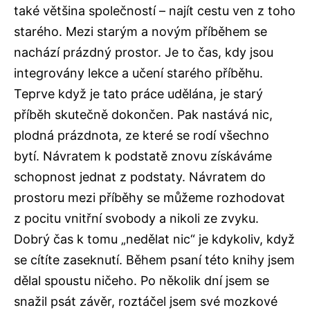
také většina společností – najít cestu ven z toho
starého. Mezi starým a novým příběhem se
nachází prázdný prostor. Je to čas, kdy jsou
integrovány lekce a učení starého příběhu.
Teprve když je tato práce udělána, je starý
příběh skutečně dokončen. Pak nastává nic,
plodná prázdnota, ze které se rodí všechno
bytí. Návratem k podstatě znovu získáváme
schopnost jednat z podstaty. Návratem do
prostoru mezi příběhy se můžeme rozhodovat
z pocitu vnitřní svobody a nikoli ze zvyku.
Dobrý čas k tomu „nedělat nic“ je kdykoliv, když
se cítíte zaseknutí. Během psaní této knihy jsem
dělal spoustu ničeho. Po několik dní jsem se
snažil psát závěr, roztáčel jsem své mozkové