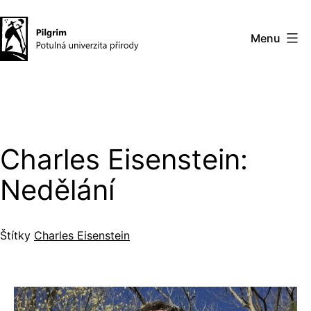
Přejít
k
Menu
obsahu
Pilgrim
–
potulná
univerzita
Charles Eisenstein:
přírody
Nedělání
Štítky
Charles Eisenstein