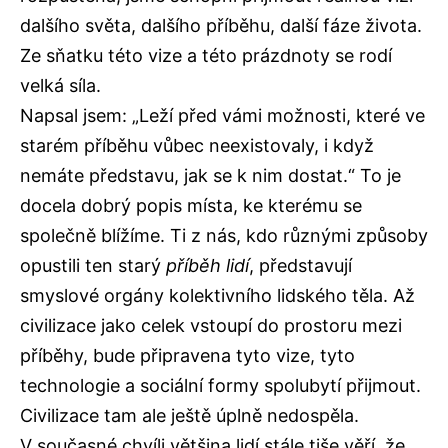
dalšího světa, dalšího příběhu, další fáze života.
Ze sňatku této vize a této prázdnoty se rodí
velká síla.
Napsal jsem: „Leží před vámi možnosti, které ve
starém příběhu vůbec neexistovaly, i když
nemáte představu, jak se k nim dostat.“ To je
docela dobrý popis místa, ke kterému se
společně blížíme. Ti z nás, kdo různými způsoby
opustili ten starý
příběh lidí
, představují
smyslové orgány kolektivního lidského těla. Až
civilizace jako celek vstoupí do prostoru mezi
příběhy, bude připravena tyto vize, tyto
technologie a sociální formy spolubytí přijmout.
Civilizace tam ale ještě úplně nedospěla.
V současné chvíli většina lidí stále tiše věří, že