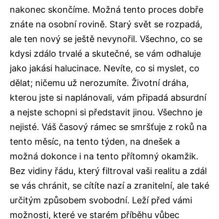
nakonec skončíme. Možná tento proces dobře
znáte na osobní rovině. Starý svět se rozpadá,
ale ten nový se ještě nevynořil. Všechno, co se
kdysi zdálo trvalé a skutečné, se vám odhaluje
jako jakási halucinace. Nevíte, co si myslet, co
dělat; ničemu už nerozumíte. Životní dráha,
kterou jste si naplánovali, vám připadá absurdní
a nejste schopni si představit jinou. Všechno je
nejisté. Váš časový rámec se smršťuje z roků na
tento měsíc, na tento týden, na dnešek a
možná dokonce i na tento přítomný okamžik.
Bez vidiny řádu, který filtroval vaši realitu a zdál
se vás chránit, se cítíte nazí a zranitelní, ale také
určitým způsobem svobodní. Leží před vámi
možnosti, které ve starém příběhu vůbec