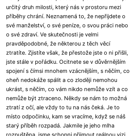
určitý druh milosti, který nás v prostoru mezi
příběhy chrání. Neznamená to, že nepřijdete o
své manželství, o své peníze, o svou práci nebo
o své zdraví. Ve skutečnosti je velmi
pravděpodobné, že některou z těch věcí
ztratíte. Zjistíte však, že přestože jste o ni přišli,
jste stále v pořádku. Ocitnete se v důvěrnějším
spojení s čímsi mnohem vzácnějším, s něčím, co
oheň nedokáže spálit a co zloději nemohou
ukrást, s něčím, co vám nikdo nemůže vzít a co
nemůže být ztraceno. Někdy se nám to možná
ztratí z očí, ale vždy to tu na nás čeká. Je to
místo odpočinku, kam se vracíme, když se náš
starý příběh rozpadá. Jakmile je jeho mlha
rozpuštěna, jsme schopni přijmout reálnou vizi