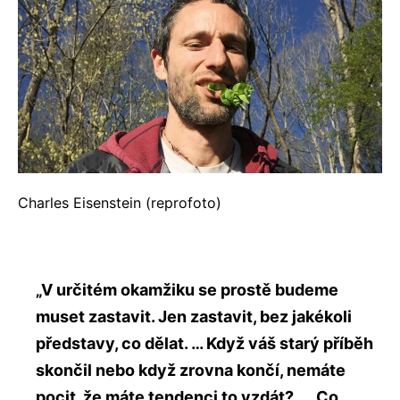
Charles Eisenstein (reprofoto)
„V určitém okamžiku se prostě budeme
muset zastavit. Jen zastavit, bez jakékoli
představy, co dělat. … Když váš starý příběh
skončil nebo když zrovna končí, nemáte
pocit, že máte tendenci to vzdát? … Co