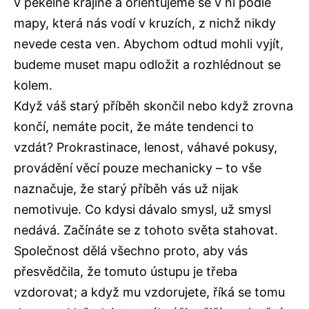
v pekelné krajině a orientujeme se v ní podle
mapy, která nás vodí v kruzích, z nichž nikdy
nevede cesta ven. Abychom odtud mohli vyjít,
budeme muset mapu odložit a rozhlédnout se
kolem.
Když váš starý příběh skončil nebo když zrovna
končí, nemáte pocit, že máte tendenci to
vzdát? Prokrastinace, lenost, váhavé pokusy,
provádění věcí pouze mechanicky – to vše
naznačuje, že starý příběh vás už nijak
nemotivuje. Co kdysi dávalo smysl, už smysl
nedává. Začínáte se z tohoto světa stahovat.
Společnost dělá všechno proto, aby vás
přesvědčila, že tomuto ústupu je třeba
vzdorovat; a když mu vzdorujete, říká se tomu