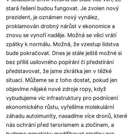
stará řešení budou fungovat. Je zvolen nový
prezident, je oznámen nový vynález,
proklamován drobný nárůst v ekonomice a
znovu se vynoří naděje. Možná se věci vrátí
zpátky k normálu. Možná, že vzestup lidstva
bude pokračovat. Dnes je stále ještě možné si
bez příliš usilovného popírání či předstírání
představovat, že jsme zkrátka jen v těžké
situaci. Můžeme se z toho dostat, pokud jen
objevíme nějaké nové zdroje ropy, když
vybudujeme víc infrastruktury pro podnícení
ekonomického růstu, vyřešíme molekulární
záhadu autoimunity, nasadíme více dronů, které
nás ochrání před terorismem a zločinem, a
budeme geneticky modifikovat plodiny pro