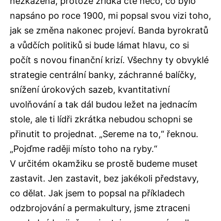
nezkažená, protože zřídka čte něco, co bylo
napsáno po roce 1900, mi popsal svou vizi toho,
jak se změna nakonec projeví. Banda byrokratů
a vůdčích politiků si bude lámat hlavu, co si
počít s novou finanční krizí. Všechny ty obvyklé
strategie centrální banky, záchranné balíčky,
snížení úrokových sazeb, kvantitativní
uvolňování a tak dál budou ležet na jednacím
stole, ale ti lídři zkrátka nebudou schopni se
přinutit to projednat. „Sereme na to,“ řeknou.
„Pojďme raději místo toho na ryby.“
V určitém okamžiku se prostě budeme muset
zastavit. Jen zastavit, bez jakékoli představy,
co dělat. Jak jsem to popsal na příkladech
odzbrojování a permakultury, jsme ztraceni