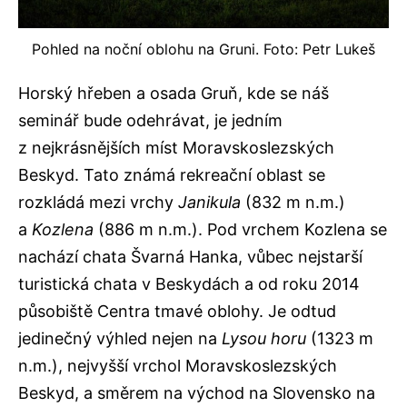
Pohled na noční oblohu na Gruni. Foto: Petr Lukeš
Horský hřeben a osada Gruň, kde se náš
seminář bude odehrávat, je jedním
z nejkrásnějších míst Moravskoslezských
Beskyd. Tato známá rekreační oblast se
rozkládá mezi vrchy
Janikula
(832 m n.m.)
a
Kozlena
(886 m n.m.). Pod vrchem Kozlena se
nachází chata Švarná Hanka, vůbec nejstarší
turistická chata v Beskydách a od roku 2014
působiště Centra tmavé oblohy. Je odtud
jedinečný výhled nejen na
Lysou horu
(1323 m
n.m.), nejvyšší vrchol Moravskoslezských
Beskyd, a směrem na východ na Slovensko na