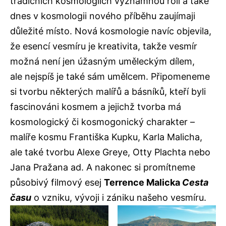
tradičních kosmologiích významnou roli a také
dnes v kosmologii nového příběhu zaujímaji
důležité místo. Nová kosmologie navíc objevila,
že esencí vesmíru je kreativita, takže vesmír
možná není jen úžasným uměleckým dílem,
ale nejspíš je také sám umělcem. Připomeneme
si tvorbu některých malířů a básníků, kteří byli
fascinováni kosmem a jejichž tvorba má
kosmologický či kosmogonický charakter –
malíře kosmu Františka Kupku, Karla Malicha,
ale také tvorbu Alexe Greye, Otty Plachta nebo
Jana Pražana ad. A nakonec si promítneme
působivý filmový esej
Terrence Malicka
Cesta
času
o vzniku, vývoji i zániku našeho vesmíru.