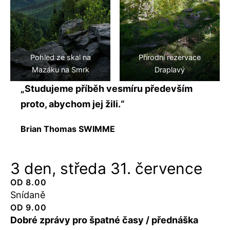
Pohled ze skal na
Přírodní rezervace
Mazáku na Smrk
Draplavý
„Studujeme příběh vesmíru především
proto, abychom jej žili.“
Brian Thomas SWIMME
3 den, středa 31. července
OD 8.00
Snídaně
OD 9.00
Dobré zprávy pro špatné časy / přednáška