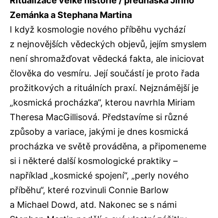
Ritualizace velké historie / přednáška Jiřího
Zemánka a Stephana Martina
I když kosmologie nového příběhu vychází
z nejnovějších vědeckých objevů, jejím smyslem
není shromažďovat vědecká fakta, ale iniciovat
člověka do vesmíru. Její součástí je proto řada
prožitkových a rituálních praxí. Nejznámější je
„kosmická procházka“, kterou navrhla Miriam
Theresa MacGillisová. Představíme si různé
způsoby a variace, jakými je dnes kosmická
procházka ve světě prováděna, a připomeneme
si i některé další kosmologické praktiky –
například „kosmické spojení“, „perly nového
příběhu“, které rozvinuli Connie Barlow
a Michael Dowd, atd. Nakonec se s námi