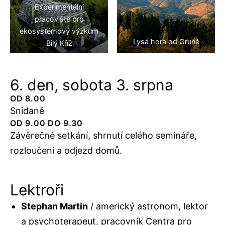
Experimentální
pracoviště pro
ekosystémový výzkum
Lysá hora od Gruně
Bilý Kříž
6. den, sobota 3. srpna
OD 8.00
Snídaně
OD 9.00 DO 9.30
Závěrečné setkání, shrnutí celého semináře,
rozloučení a odjezd domů.
Lektroři
Stephan Martin
/ americký astronom, lektor
a psychoterapeut, pracovník Centra pro