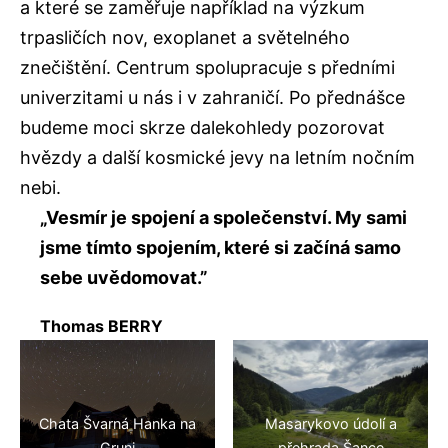
a které se zaměřuje například na výzkum
trpasličích nov, exoplanet a světelného
znečištění. Centrum spolupracuje s předními
univerzitami u nás i v zahraničí. Po přednášce
budeme moci skrze dalekohledy pozorovat
hvězdy a další kosmické jevy na letním nočním
nebi.
„Vesmír je spojení a společenství. My sami
jsme tímto spojením, které si začíná samo
sebe uvědomovat.”
Thomas BERRY
Chata Švarná Hanka na
Masarykovo údolí a
Gruni
přehrada Šance