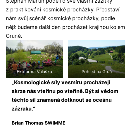
Stephan Martin podělí o své vlastní zážitky
z praktikování kosmické procházky. Představí
nám svůj scénář kosmické procházky, podle
nějž budeme další den procházet krajinou kolem
Gruně.
Ekofarma Valaška
Pohled na Gruň
„Kosmologické síly vesmíru procházejí
skrze nás vteřinu po vteřině. Být si vědom
těchto sil znamená dotknout se oceánu
zázraku.“
Brian Thomas SWIMME