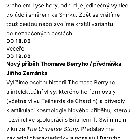
vrcholem Lysé hory, odkud je jedinečný výhled
do údolí směrem ke Smrku. Zpět se vrátíme
touž cestou nebo zvolíme kratší variantu
po neznačených cestách.
OD 18.00
Večeře
OD 19.00
Nový příběh Thomase Berryho / přednáška
Jiřího Zemánka
Vylíčíme osobní historii Thomase Berryho
a intelektuální vlivy, kterého ho formovaly
(včetně vlivu Teilharda de Chardin) a přivedly
k artikulaci kosmologie Nového příběhu, kterou
rozvinul ve spolupráci s Brianem T. Swimmem
v knize
The Universe Story
. Představíme
základní charakteristiky a poselství Berryho