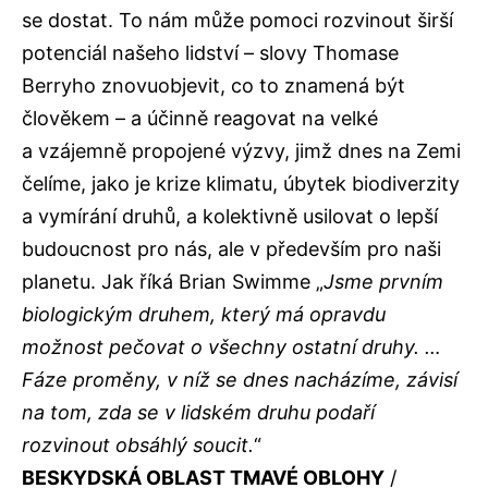
se dostat. To nám může pomoci rozvinout širší
potenciál našeho lidství – slovy Thomase
Berryho znovuobjevit, co to znamená být
člověkem – a účinně reagovat na velké
a vzájemně propojené výzvy, jimž dnes na Zemi
čelíme, jako je krize klimatu, úbytek biodiverzity
a vymírání druhů, a kolektivně usilovat o lepší
budoucnost pro nás, ale v především pro naši
planetu. Jak říká Brian Swimme „
Jsme prvním
biologickým druhem, který má opravdu
možnost pečovat o všechny ostatní druhy. …
Fáze proměny, v níž se dnes nacházíme, závisí
na tom, zda se v lidském druhu podaří
rozvinout obsáhlý soucit.
“
BESKYDSKÁ OBLAST TMAVÉ OBLOHY
/