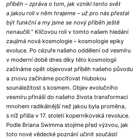
příběh – zpráva o tom, jak vznikl tento svět
a jakou roli v něm hrajeme – už pro nás přestal
být funkční a my jsme se nový příběh ještě
nenaučili.
“ Klíčovou roli v tomto našem hledání
zaujímá nová kosmologie – kosmologie epiky
evoluce. Po cézuře našeho oddělení od vesmíru
v moderní době dnes díky této kosmologii
začínáme opět objevovat příběh našeho původu
a znovu začínáme pociťovat hlubokou
sounáležitost s kosmem. Objev evolučního
vesmíru přináší do našeho života transformaci
mnohem radikálnější než jakou byla proměna,
s níž přišla v 17. století koperníkovská revoluce.
Podle Briana Swimma stojíme před výzvou, jak
toto nové vědecké poznání učinit součástí