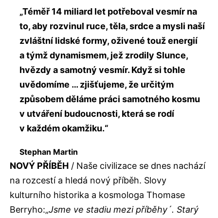
„Téměř 14 miliard let potřeboval vesmír na
to, aby rozvinul ruce, těla, srdce a mysli naší
zvláštní lidské formy, oživené touž energií
a týmž dynamismem, jež zrodily Slunce,
hvězdy a samotný vesmír. Když si tohle
uvědomíme … zjišťujeme, že určitým
způsobem děláme práci samotného kosmu
v utváření budoucnosti, která se rodí
v každém okamžiku.“
Stephan Martin
NOVÝ PŘÍBĚH
/ Naše civilizace se dnes nachází
na rozcestí a hledá nový příběh. Slovy
kulturního historika a kosmologa Thomase
Berryho:„
Jsme ve stadiu mezi příběhy´. Starý