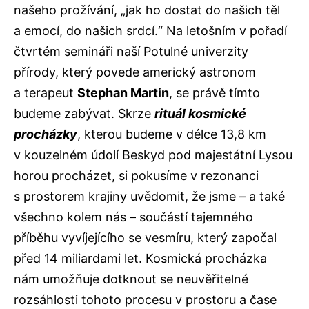
našeho prožívání, „jak ho dostat do našich těl
a emocí, do našich srdcí.“ Na letošním v pořadí
čtvrtém semináři naší Potulné univerzity
přírody, který povede americký astronom
a terapeut
Stephan Martin
, se právě tímto
budeme zabývat. Skrze
rituál kosmické
procházky
, kterou budeme v délce 13,8 km
v kouzelném údolí Beskyd pod majestátní Lysou
horou procházet, si pokusíme v rezonanci
s prostorem krajiny uvědomit, že jsme – a také
všechno kolem nás – součástí tajemného
příběhu vyvíjejícího se vesmíru, který započal
před 14 miliardami let. Kosmická procházka
nám umožňuje dotknout se neuvěřitelné
rozsáhlosti tohoto procesu v prostoru a čase