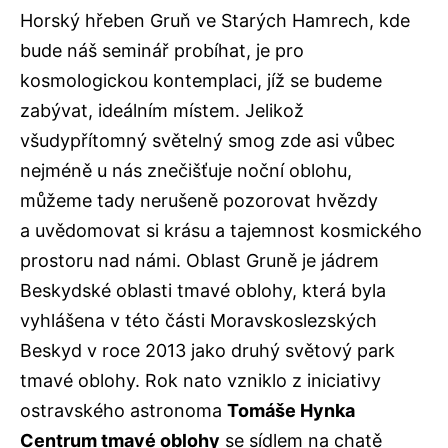
Horský hřeben Gruň ve Starých Hamrech, kde
bude náš seminář probíhat, je pro
kosmologickou kontemplaci, jíž se budeme
zabývat, ideálním místem. Jelikož
všudypřítomný světelný smog zde asi vůbec
nejméně u nás znečišťuje noční oblohu,
můžeme tady nerušeně pozorovat hvězdy
a uvědomovat si krásu a tajemnost kosmického
prostoru nad námi. Oblast Gruně je jádrem
Beskydské oblasti tmavé oblohy, která byla
vyhlášena v této části Moravskoslezských
Beskyd v roce 2013 jako druhý světový park
tmavé oblohy. Rok nato vzniklo z iniciativy
ostravského astronoma
Tomáše Hynka
Centrum tmavé oblohy
se sídlem na chatě