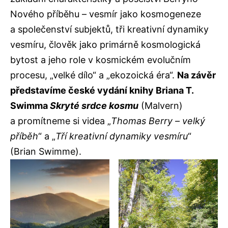
Nového příběhu – vesmír jako kosmogeneze
a společenství subjektů, tři kreativní dynamiky
vesmíru, člověk jako primárně kosmologická
bytost a jeho role v kosmickém evolučním
procesu, „velké dílo“ a „ekozoická éra“.
Na závěr
představíme české vydání knihy Briana T.
Swimma
Skryté srdce kosmu
(Malvern)
a promítneme si videa „
Thomas Berry – velký
příběh
“ a „
Tří kreativní dynamiky vesmíru
“
(Brian Swimme).