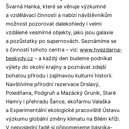
Švarná Hanka, které se věnuje výzkumné
a vzdělávací činnosti a nabízí návštěvníkům
možnost pozorovat dalekohledy i velmi
vzdálené vesmírné objekty, jako jsou galaxie
a pozůstatky po supernovách. Seznámíme se
s činností tohoto centra – viz:
www.hvezdarna-
beskydy.cz
– a každý den budeme podnikat
výlety do okolní krajiny a poznávat zdejší
bohatou přírodu i zajímavou kulturní historii.
Navštívíme přírodní rezervace Drslavý,
Poledňana, Podgruň a Mazácký Grunik, Staré
Hamry i přehradu Šance, ekofarmu Valaška
a Experimentální ekologické pracoviště Ústavu
výzkumu globální změny klimatu na Bílém kříži.
V neposlední řadě si připomeneme básníka-