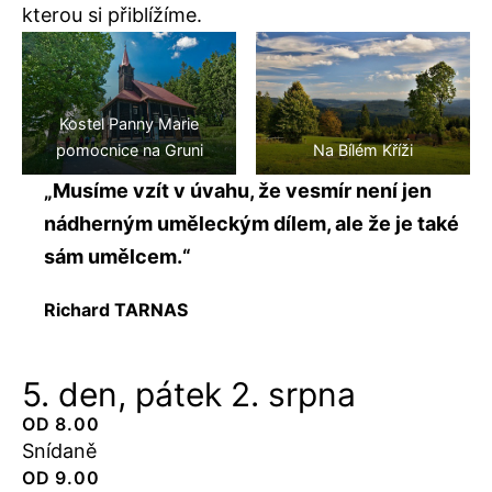
kterou si přiblížíme.
Kostel Panny Marie
pomocnice na Gruni
Na Bílém Kříži
„Musíme vzít v úvahu, že vesmír není jen
nádherným uměleckým dílem, ale že je také
sám umělcem.“
Richard TARNAS
5. den, pátek 2. srpna
OD 8.00
Snídaně
OD 9.00