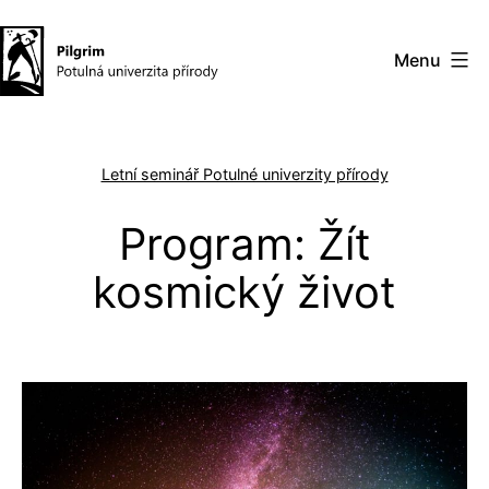
Přejít
k
Menu
obsahu
Pilgrim
–
Letní seminář Potulné univerzity přírody
potulná
univerzita
Program: Žít
přírody
kosmický život